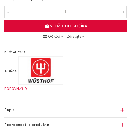
-
+
VLOŽIŤ DO KOŠÍKA
QR kód
Zdieľajte
Kód:
4065/9
Značka:
POROVNAŤ
0
Popis
Podrobnosti o produkte