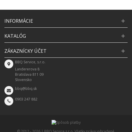
INFORMÁCIE
KATALÓG
ZÁKAZNÍCKY ÚČET
BBQ Service, s.r.o.
Landererova 8
Bratislava 811 09
Slovensko
bbq@bbq.sk
0903 247 882
© 2012 -
2026 | BBQ Service s.r.o. Všetky práva vyhradené.