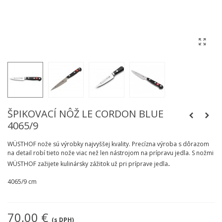
ŠPIKOVACÍ NÔŽ LE CORDON BLUE
4065/9
WÜSTHOF nože sú výrobky najvyššej kvality. Precízna výroba s dôrazom
na detail robí tieto nože viac než len nástrojom na prípravu jedla. S nožmi
.
WÜSTHOF zažijete kulinársky zážitok už pri príprave jedla
4065/9 cm
70,00 €
(s DPH)