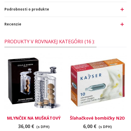
Podrobnosti o produkte
Recenzie
PRODUKTY V ROVNAKEJ KATEGÓRII (16 ):
MLYNČEK NA MUŠKÁTOVÝ
Šľahačkové bombičky N2O
ORECH COLE&MASON
7.5 g
36,00 €
6,00 €
(s DPH)
(s DPH)