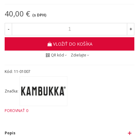
40,00 €
(s DPH)
-
+
VLOŽIŤ DO KOŠÍKA
QR kód
Zdieľajte
Kód:
11-01007
Značka:
POROVNAŤ
0
Popis