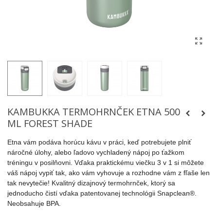
KAMBUKKA TERMOHRNČEK ETNA 500
ML FOREST SHADE
Etna vám podáva horúcu kávu v práci, keď potrebujete plniť
náročné úlohy, alebo ľadovo vychladený nápoj po ťažkom
tréningu v posilňovni. Vďaka praktickému viečku 3 v 1 si môžete
váš nápoj vypiť tak, ako vám vyhovuje a rozhodne vám z fľaše len
tak nevytečie! Kvalitný dizajnový termohrnček, ktorý sa
jednoducho čistí vďaka patentovanej technológii Snapclean®.
Neobsahuje BPA.