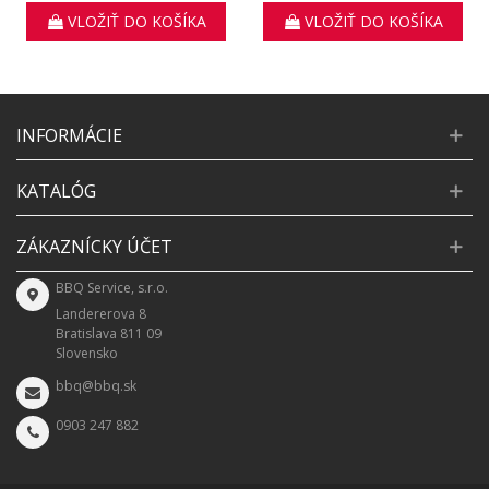
VLOŽIŤ DO KOŠÍKA
VLOŽIŤ DO KOŠÍKA
INFORMÁCIE
KATALÓG
ZÁKAZNÍCKY ÚČET
BBQ Service, s.r.o.
Landererova 8
Bratislava 811 09
Slovensko
bbq@bbq.sk
0903 247 882