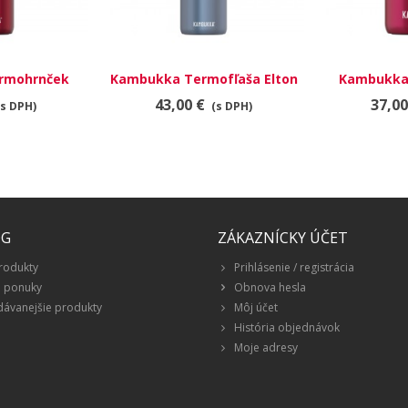
rmohrnček
Kambukka Termofľaša Elton
Kambukka
l Ravenous
Insulated 750 ml - Sky blue
Etna 300
43,00 €
37,00
(s DPH)
(s DPH)
ÓG
ZÁKAZNÍCKY ÚČET
rodukty
Prihlásenie / registrácia
é ponuky
Obnova hesla
dávanejšie produkty
Môj účet
História objednávok
Moje adresy