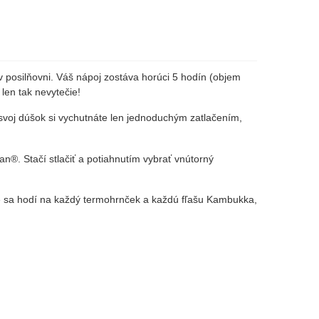
 posilňovni. Váš nápoj zostáva horúci 5 hodín (objem
len tak nevytečie!
 svoj dúšok si vychutnáte len jednoduchým zatlačením,
n®. Stačí stlačiť a potiahnutím vybrať vnútorný
oré sa hodí na každý termohrnček a každú fľašu Kambukka,