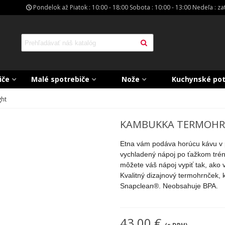
Pondelok až Piatok : 10:00 - 18:00 Sobota : 10:00 - 13:00 Nedeľa : z
iče
Malé spotrebiče
Nože
Kuchynské po
ght
KAMBUKKA TERMOHRN
Etna vám podáva horúcu kávu v pr
vychladený nápoj po ťažkom tréni
môžete váš nápoj vypiť tak, ako 
Kvalitný dizajnový termohrnček, 
Snapclean®. Neobsahuje BPA.
43,00 €