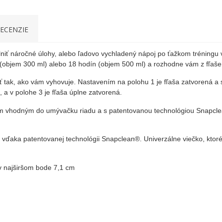
ECENZIE
niť náročné úlohy, alebo ľadovo vychladený nápoj po ťažkom tréningu v
(objem 300 ml) alebo 18 hodín (objem 500 ml) a rozhodne vám z fľaše 
ť tak, ako vám vyhovuje. Nastavením na polohu 1 je fľaša zatvorená a
 a v polohe 3 je fľaša úplne zatvorená.
kom vhodným do umývačku riadu a s patentovanou technológiou
Snapclea
tí vďaka patentovanej technológii Snapclean®. Univerzálne viečko, kt
 v najširšom bode 7,1 cm