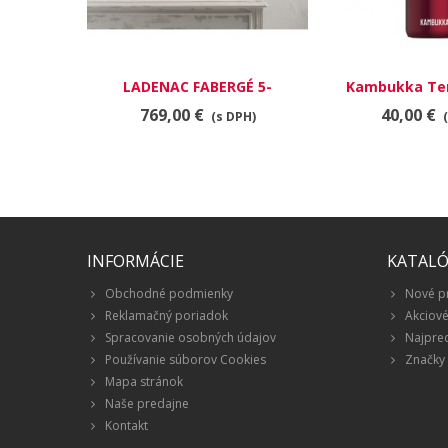
LADENAC FABERGÉ 5-
Kambukka Te
KNÔTOVÁ VONNÁ SVIEČKA
Olympus 500 m
769,00 €
40,00 €
(s DPH)
ZLATÁ - POTIAHNUTÁ 18KT
red
ZLATOM (3 400G)
INFORMÁCIE
KATAL
Obchodné podmienky
Nové p
Reklamačný poriadok
Akciov
Spracovanie osobných údajov
Najpre
Používanie súborov Cookies
Značky
Mapa stránok
Naše predajne
Kontakt