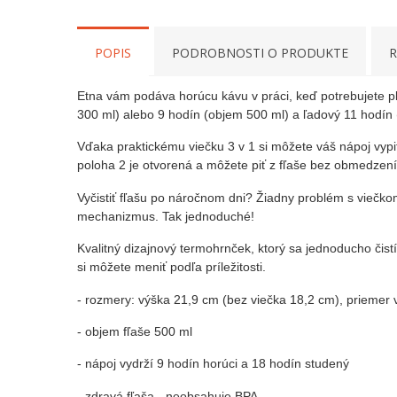
POPIS
PODROBNOSTI O PRODUKTE
R
Etna vám podáva horúcu kávu v práci, keď potrebujete pl
300 ml) alebo 9 hodín (objem 500 ml) a ľadový 11 hodín 
Vďaka praktickému viečku 3 v 1 si môžete váš nápoj vypi
poloha 2 je otvorená a môžete piť z fľaše bez obmedzení,
Vyčistiť fľašu po náročnom dni? Žiadny problém s vieč
mechanizmus. Tak jednoduché!
Kvalitný dizajnový termohrnček, ktorý sa jednoducho čis
si môžete meniť podľa príležitosti.
- rozmery: výška 21,9 cm (bez viečka 18,2 cm), priemer
- objem fľaše 500 ml
- nápoj vydrží 9 hodín horúci a 18 hodín studený
- zdravá fľaša - neobsahuje BPA