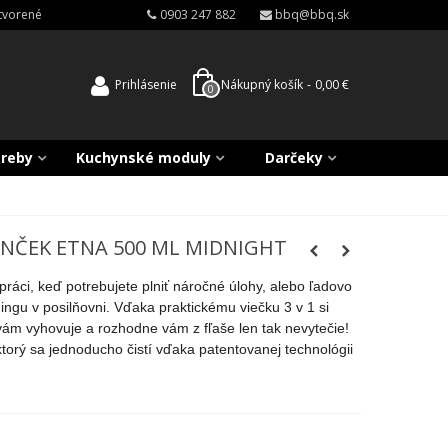
atvorené
0903 247 882
bbq@bbq.sk
Prihlásenie
Nákupný košík
-
0,00 €
0
treby
Kuchynské moduly
Darčeky
ČEK ETNA 500 ML MIDNIGHT
áci, keď potrebujete plniť náročné úlohy, alebo ľadovo
ngu v posilňovni. Vďaka praktickému viečku 3 v 1 si
vám vyhovuje a rozhodne vám z fľaše len tak nevytečie!
ktorý sa jednoducho čistí vďaka patentovanej technológii