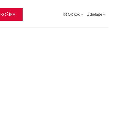
 KOŠÍKA
QR kód
Zdieľajte