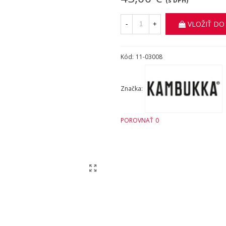
(s DPH)
VLOŽIŤ DO
-
+
Kód:
11-03008
Značka:
POROVNAŤ
0