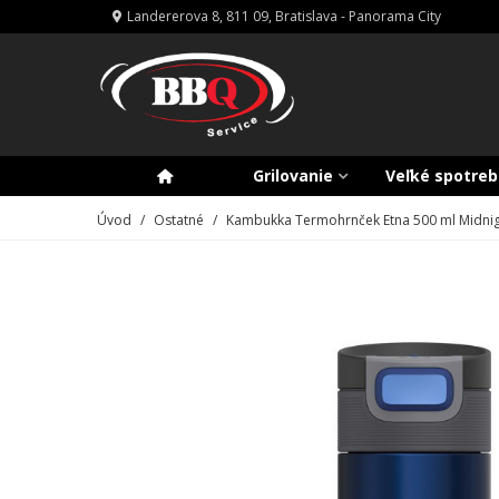
Landererova 8, 811 09, Bratislava - Panorama City
Grilovanie
Veľké spotreb
Úvod
/
Ostatné
/
Kambukka Termohrnček Etna 500 ml Midni