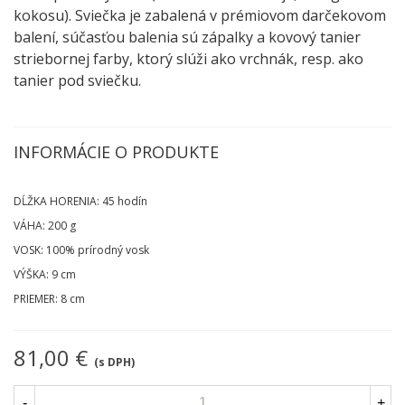
kokosu). Sviečka je zabalená v prémiovom darčekovom
balení, súčasťou balenia sú zápalky a kovový tanier
striebornej farby, ktorý slúži ako vrchnák, resp. ako
tanier pod sviečku.
INFORMÁCIE O PRODUKTE
DĹŽKA HORENIA: 45 hodín
VÁHA: 200 g
VOSK: 100% prírodný vosk
VÝŠKA: 9 cm
PRIEMER: 8 cm
81,00 €
(s DPH)
-
+