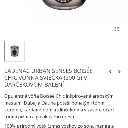
LADENAC URBAN SENSES BOISÉE
CHIC VONNÁ SVIEČKA (200 G) V
DARČEKOVOM BALENÍ
Opulentná vôňa Boisée Chic inšpirovaná arabskými
mestami Dubaj a Dauha poteší bohatými tónmi
korenín, kardamónom a klinčekom a v závere očarí
tónmi pižma a gaiakového dreva.
100% prírodný vosk (zmes voskov zo sóje, manga a