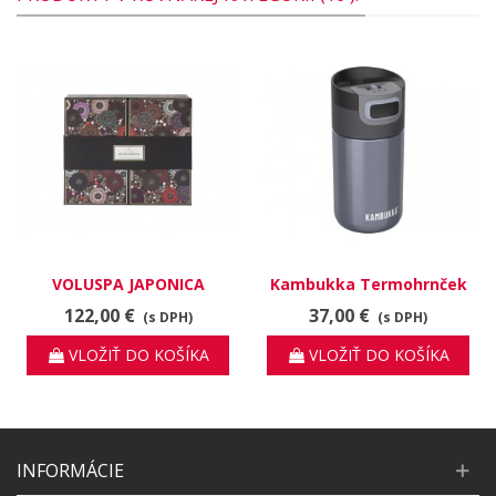
VOLUSPA JAPONICA
Kambukka Termohrnček
DARČEKOVÝ SET 12 MINI
Etna 300 ml Blue Steel
122,00 €
37,00 €
(s DPH)
(s DPH)
SVIEČOK
VLOŽIŤ DO KOŠÍKA
VLOŽIŤ DO KOŠÍKA
INFORMÁCIE