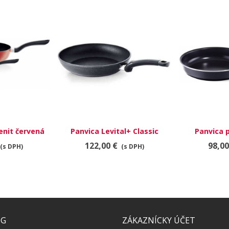
enit červená
Panvica Levital+ Classic
Panvica 
8 cm
28cm
clas
122,00 €
98,00
(s DPH)
(s DPH)
ÓG
ZÁKAZNÍCKY ÚČET