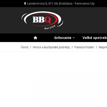
Landererova 8, 811 09, Bratislava - Panorama City
Grilovanie
Veľké spotreb
Úvod
/
Hrnce a kuchynské potreby
/
Panvice Fissler
/
Nepri