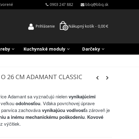
atvorené
0903 247 882
bbq@bbq.sk
Prihlásenie
Nákupný košík
-
0,00 €
0
treby
Kuchynské moduly
Darčeky
 O 26 CM ADAMANT CLASSIC
ice Adamant sa vyznačujú nielen
vynikajúcimi
j veľkou
odolnosťou
. Vďaka povrchovej úprave
 panvica zachováva
vynikajúcu vodivosť
a zároveň je
aniu a inému mechanickému poškodeniu
.
Kovové
z výčitiek.