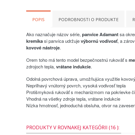
POPIS
PODROBNOSTI O PRODUKTE
R
Ako naznačuje názov série,
panvice Adamant
sa okr
kremíka
si panvica udržuje
výbornú vodivosť
, a zárov
kovové nástroje
.
Orem toho má tento model bezpečnostnú rukoväť s
me
zdrojoch tepla,
vrátane indukcie
.
Odolná povrchová úprava, umožňujúca využitie kovový
Nepriľnavý vnútorný povrch, vysoká vodivosť tepla
Protišmyková rukoväť s mechanizmom na pokrievke či š
Vhodná na všetky zdroje tepla, vrátane indukcie
Nízka hmotnosť, jednoduchá obsluha, otvor na zavesen
PRODUKTY V ROVNAKEJ KATEGÓRII (16 ):