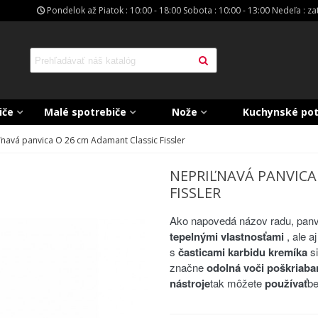
Pondelok až Piatok : 10:00 - 18:00 Sobota : 10:00 - 13:00 Nedeľa : z
iče
Malé spotrebiče
Nože
Kuchynské po
ľnavá panvica O 26 cm Adamant Classic Fissler
NEPRIĽNAVÁ PANVICA
FISSLER
Ako napovedá názov radu, panv
tepelnými vlastnosťami
, ale a
s
časticami karbidu kremíka
si
značne
odolná voči poškriab
nástroje
tak môžete
používať
be