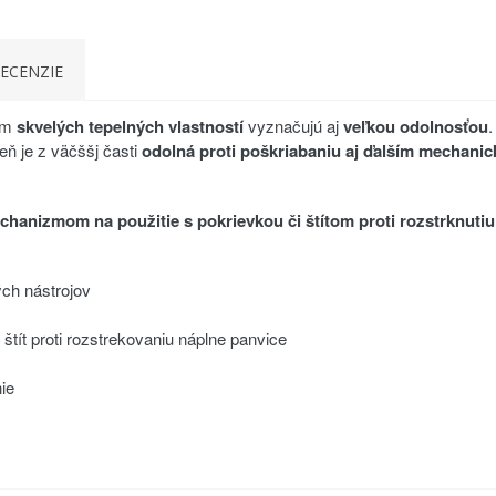
ECENZIE
em
skvelých tepelných vlastností
vyznačujú aj
veľkou odolnosťou
eň je z väčššj časti
odolná proti poškriabaniu aj ďalším mechan
chanizmom na použitie s pokrievkou či štítom proti rozstrknutiu 
ch nástrojov
tít proti rozstrekovaniu náplne panvice
ie