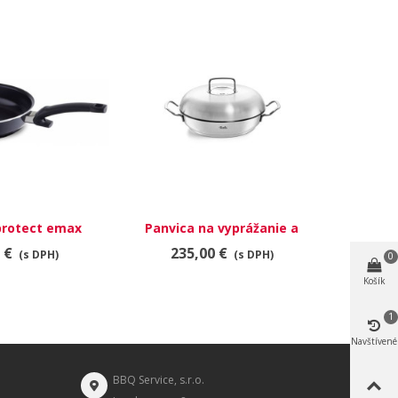
protect emax
Panvica na vyprážanie a
Panvica 
sic 24cm
servírovanie 28cm 3l s
 €
235,00 €
11
(s DPH)
(s DPH)
0
pokrievkou
Košík
1
Navštívené
BBQ Service, s.r.o.