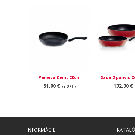
Panvica Cenit 20cm
Sada 2 panvíc C
24 a 2
51,00 €
132,00 €
(s DPH)
INFORMÁCIE
KATAL