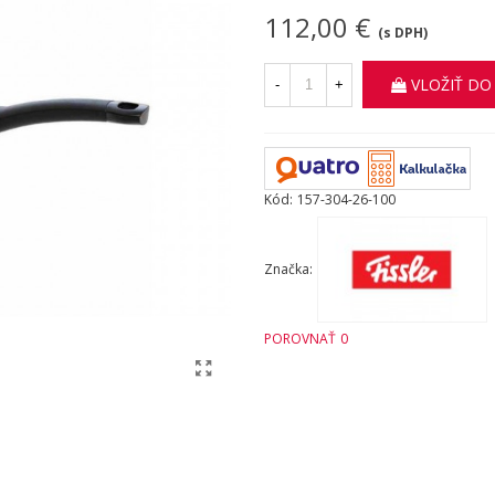
112,00 €
(s DPH)
VLOŽIŤ DO
-
+
Kód:
157-304-26-100
Značka:
POROVNAŤ
0