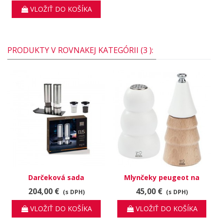
VLOŽIŤ DO KOŠÍKA
PRODUKTY V ROVNAKEJ KATEGÓRII (3 ):
Darčeková sada
Mlynčeky peugeot na
mlynčekov elis sense
korenie a soľ, vianočný
204,00 €
45,00 €
(s DPH)
(s DPH)
motív
VLOŽIŤ DO KOŠÍKA
VLOŽIŤ DO KOŠÍKA