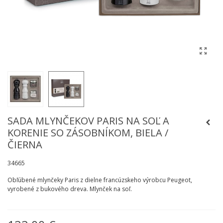
SADA MLYNČEKOV PARIS NA SOĽ A
KORENIE SO ZÁSOBNÍKOM, BIELA /
ČIERNA
34665
Obľúbené mlynčeky Paris z dielne francúzskeho výrobcu Peugeot,
vyrobené z bukového dreva. Mlynček na soľ.