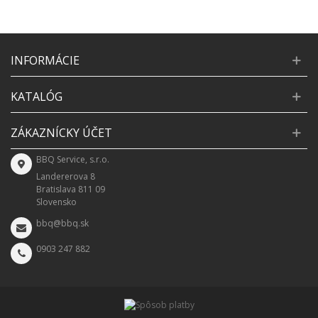
INFORMÁCIE
KATALÓG
ZÁKAZNÍCKY ÚČET
BBQ Service, s.r.o.
Landererova 8
Bratislava 811 09
Slovensko
bbq@bbq.sk
0903 247 882