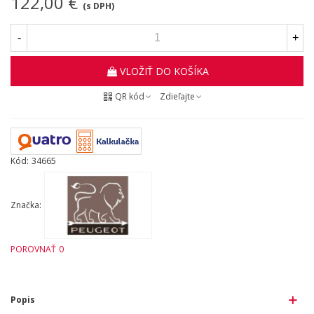
122,00 €
(s DPH)
-
+
VLOŽIŤ DO KOŠÍKA
QR kód
Zdieľajte
Kód:
34665
Značka:
POROVNAŤ
0
Popis