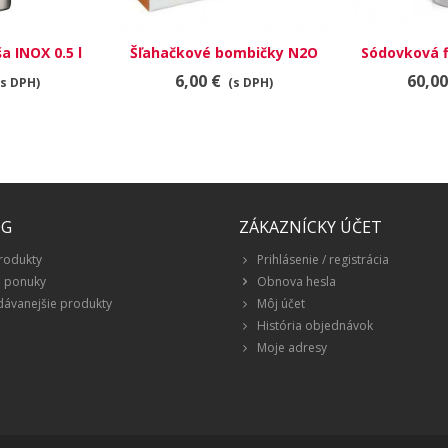
a INOX 0.5 l
Šľahačkové bombičky N2O
Sódovková 
7.5 g
6,00 €
60,00
(s DPH)
(s DPH)
ÓG
ZÁKAZNÍCKY ÚČET
rodukty
Prihlásenie / registrácia
é ponuky
Obnova hesla
dávanejšie produkty
Môj účet
História objednávok
Moje adresy