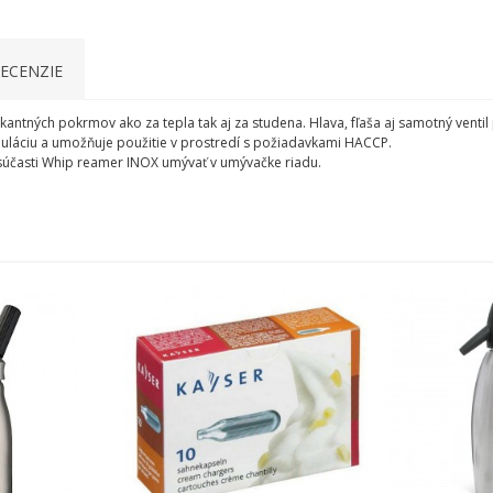
ECENZIE
ikantných pokrmov ako za tepla tak aj za studena. Hlava, fľaša aj samotný ventil 
ipuláciu a umožňuje použitie v prostredí s požiadavkami HACCP.
y súčasti Whip reamer INOX umývať v umývačke riadu.