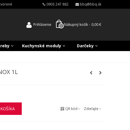
atvorené
0903 247 882
bbq@bbq.sk
Prihlásenie
Nákupný košík
-
0,00 €
0
treby
Kuchynské moduly
Darčeky
NOX 1L
 KOŠÍKA
QR kód
Zdieľajte