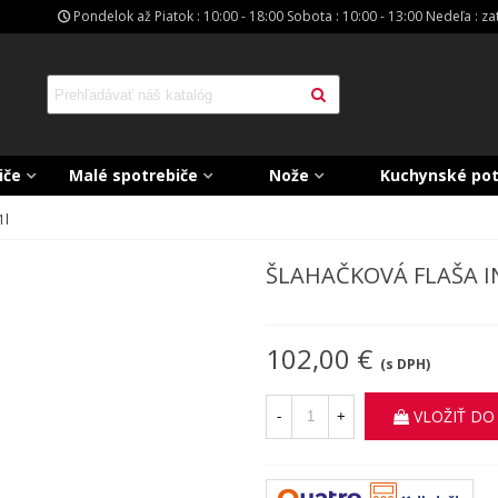
Pondelok až Piatok : 10:00 - 18:00 Sobota : 10:00 - 13:00 Nedeľa : z
iče
Malé spotrebiče
Nože
Kuchynské po
1l
ŠLAHAČKOVÁ FLAŠA I
102,00 €
(s DPH)
VLOŽIŤ DO
-
+