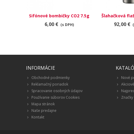
Sifónové bombičky CO2 7.5g
Šlahačková flaš
6,00 €
92,00 €
(s DPH)
INFORMÁCIE
KATAL
Obchodné podmienky
Nové p
Reklamačný poriadok
Akciov
Spracovanie osobných údajov
Najpre
Používanie súborov Cookies
Značky
Mapa stránok
Naše predajne
Kontakt