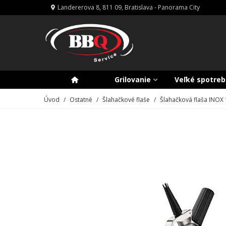
Landererova 8, 811 09, Bratislava - Panorama City
Grilovanie
Veľké spotreb
Úvod
/
Ostatné
/
Šlahačkové flaše
/
Šlahačková flaša INOX 