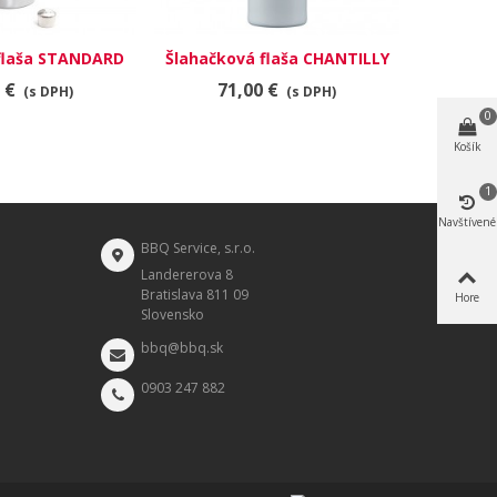
flaša STANDARD
Šlahačková flaša CHANTILLY
1l
0.5l
 €
71,00 €
(s DPH)
(s DPH)
0
Košík
1
Navštívené
BBQ Service, s.r.o.
Landererova 8
Bratislava 811 09
Hore
Slovensko
bbq@bbq.sk
0903 247 882