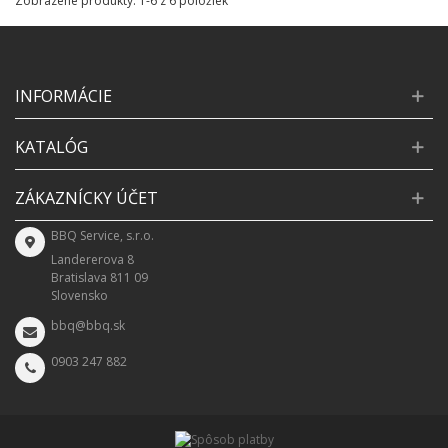
Zobrazené produkty: 1-6 z 6 položiek
INFORMÁCIE
KATALÓG
ZÁKAZNÍCKY ÚČET
BBQ Service, s.r.o.
Landererova 8
Bratislava 811 09
Slovensko
bbq@bbq.sk
0903 247 882