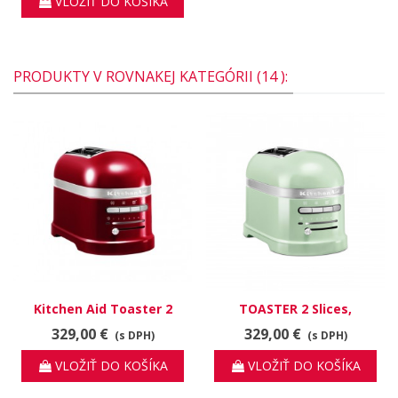
VLOŽIŤ DO KOŠÍKA
PRODUKTY V ROVNAKEJ KATEGÓRII (14 ):
Kitchen Aid Toaster 2
TOASTER 2 Slices,
slices, červená metalíza
pistáciová
329,00 €
329,00 €
(s DPH)
(s DPH)
VLOŽIŤ DO KOŠÍKA
VLOŽIŤ DO KOŠÍKA