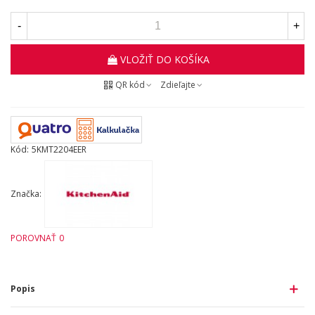
-
+
VLOŽIŤ DO KOŠÍKA
QR kód
Zdieľajte
Kód:
5KMT2204EER
Značka:
POROVNAŤ
0
Popis