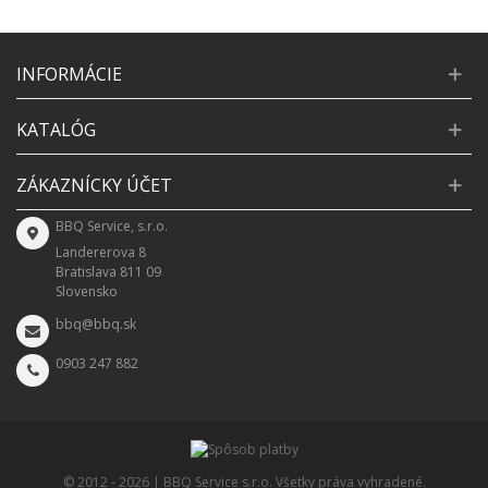
INFORMÁCIE
KATALÓG
ZÁKAZNÍCKY ÚČET
BBQ Service, s.r.o.
Landererova 8
Bratislava 811 09
Slovensko
bbq@bbq.sk
0903 247 882
© 2012 -
2026 | BBQ Service s.r.o. Všetky práva vyhradené.