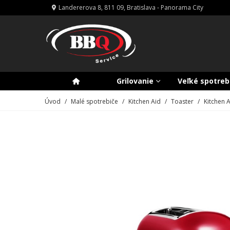
Landererova 8, 811 09, Bratislava - Panorama City
Grilovanie
Veľké spotreb
Úvod
/
Malé spotrebiče
/
Kitchen Aid
/
Toaster
/
Kitchen A