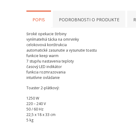
POPIS
PODROBNOSTI O PRODUKTE
R
široké opekacie štrbiny
vynímateľná tácka na omrvinky
celokovová konštrukcia
automatické zasunutie a vysunutie toastu
funkcie keep warm
7 stupňu nastavenia teploty
časový LED indikátor
funkcia rozmrazovania
intuitívne ovládanie
Toaster 2-plátkový:
1250 W
220 – 240 V
50 / 60 Hz
22,5 x 18 x 33 cm
5 kg