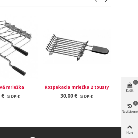
0
vá mriežka
Rozpekacia mriežka 2 tousty
TOASTER
Košík
 €
30,00 €
32
(s DPH)
(s DPH)
1
Navštívené
Hore