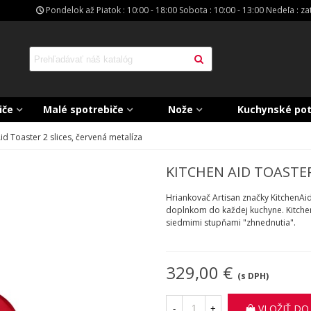
Pondelok až Piatok : 10:00 - 18:00 Sobota : 10:00 - 13:00 Nedeľa : z
iče
Malé spotrebiče
Nože
Kuchynské po
id Toaster 2 slices, červená metalíza
KITCHEN AID TOASTER
Hriankovač Artisan značky KitchenAid 
doplnkom do každej kuchyne. Kitch
siedmimi stupňami "zhnednutia".
329,00 €
(s DPH)
VLOŽIŤ DO
-
+