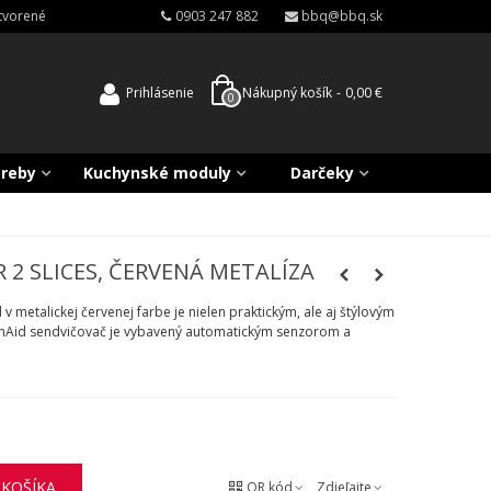
atvorené
0903 247 882
bbq@bbq.sk
Prihlásenie
Nákupný košík
-
0,00 €
0
treby
Kuchynské moduly
Darčeky
 2 SLICES, ČERVENÁ METALÍZA
v metalickej červenej farbe je nielen praktickým, ale aj štýlovým
enAid sendvičovač je vybavený automatickým senzorom a
 KOŠÍKA
QR kód
Zdieľajte