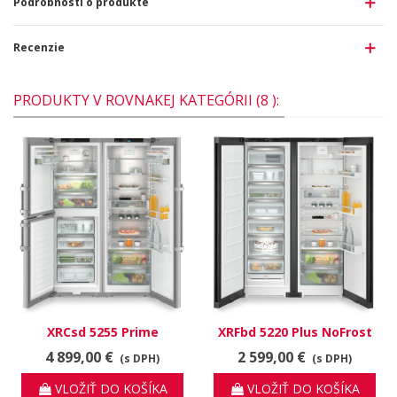
Podrobnosti o produkte
Recenzie
PRODUKTY V ROVNAKEJ KATEGÓRII (8 ):
XRCsd 5255 Prime
XRFbd 5220 Plus NoFrost
BioFresh NoFrost
4 899,00 €
2 599,00 €
(s DPH)
(s DPH)
VLOŽIŤ DO KOŠÍKA
VLOŽIŤ DO KOŠÍKA