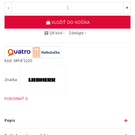
-
+
VLOŽIŤ DO KOŠÍKA
QR kód
Zdieľajte
Kód:
XRFsf 5220
Značka:
POROVNAŤ
0
Popis