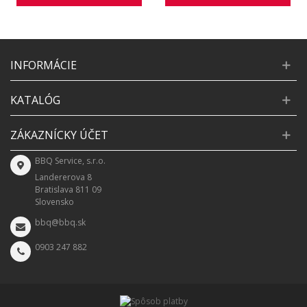
INFORMÁCIE
KATALÓG
ZÁKAZNÍCKY ÚČET
BBQ Service, s.r.o.
Landererova 8
Bratislava 811 09
Slovensko
bbq@bbq.sk
0903 247 882