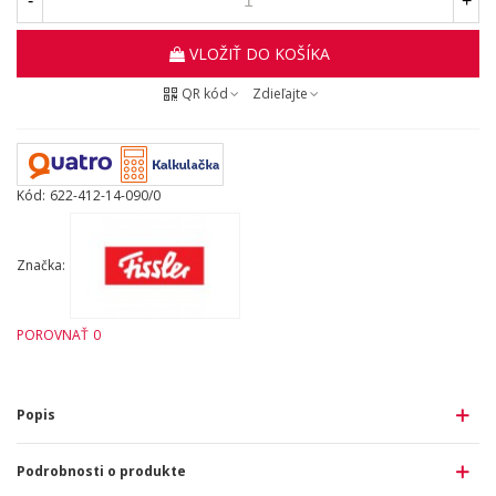
-
+
VLOŽIŤ DO KOŠÍKA
QR kód
Zdieľajte
Kód:
622-412-14-090/0
Značka:
POROVNAŤ
0
Popis
Podrobnosti o produkte