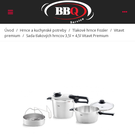
Úvod
/
Hrnce a kuchynské potreby
/
Tlakové hrnce Fissler
/
Vitavit
premium
/
Sada tlakových hrncov 3,5l + 4,5l Vitavit Premium