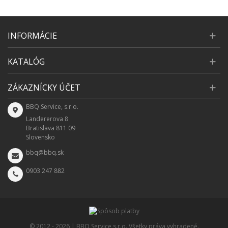
INFORMÁCIE
KATALÓG
ZÁKAZNÍCKY ÚČET
BBQ Service, s.r.o.
Landererova 8
Bratislava 811 09
Slovensko
bbq@bbq.sk
0903 247 882
© 2012 -
2026 | BBQ Service s.r.o. Všetky práva vyhradené.