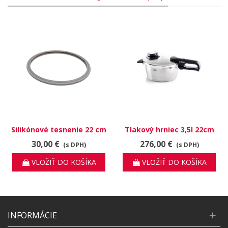
Silikónové tesnenie 22 cm
Tlakový hrniec 3,5l 22cm
pre tlakové hrnce Vitavit
Vitavit Premium
30,00 €
276,00 €
(s DPH)
(s DPH)
VLOŽIŤ DO KOŠÍKA
VLOŽIŤ DO KOŠÍKA
INFORMÁCIE