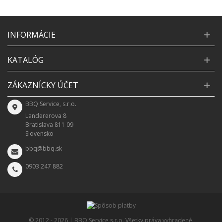
INFORMÁCIE
KATALÓG
ZÁKAZNÍCKY ÚČET
BBQ Service, s.r.o.
Landererova 8
Bratislava 811 09
Slovensko
bbq@bbq.sk
0903 247 882
© 2012 -
2026 | BBQ Service s.r.o. Všetky práva vyhradené.