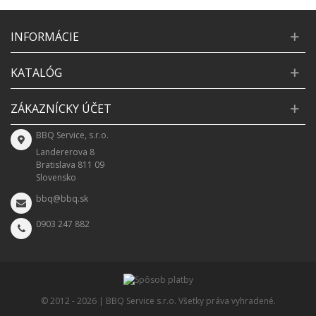
INFORMÁCIE
KATALÓG
ZÁKAZNÍCKY ÚČET
BBQ Service, s.r.o.
Landererova 8
Bratislava 811 09
Slovensko
bbq@bbq.sk
0903 247 882
© 2012 -
2026 | BBQ Service s.r.o. Všetky práva vyhradené.