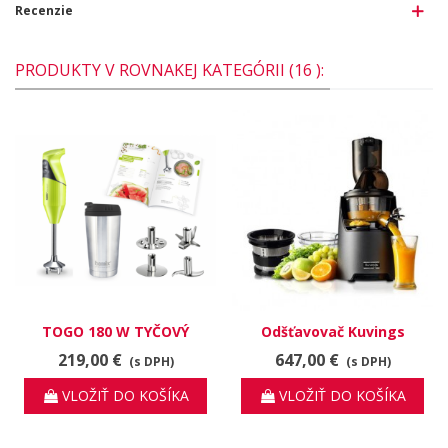
Recenzie
PRODUKTY V ROVNAKEJ KATEGÓRII (16 ):
TOGO 180 W TYČOVÝ
Odšťavovač Kuvings
MIXÉR
EVO820 Exclusive
219,00 €
647,00 €
(s DPH)
(s DPH)
VLOŽIŤ DO KOŠÍKA
VLOŽIŤ DO KOŠÍKA