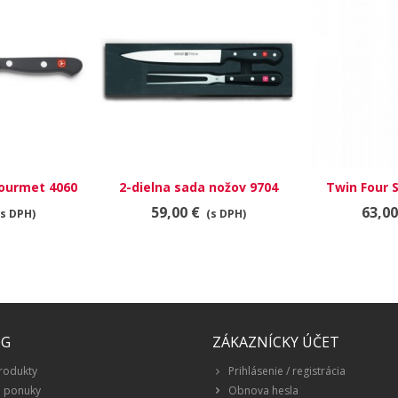
Gourmet 4060
2-dielna sada nožov 9704
Twin Four S
nôž 
59,00 €
63,00
(s DPH)
(s DPH)
ÓG
ZÁKAZNÍCKY ÚČET
rodukty
Prihlásenie / registrácia
é ponuky
Obnova hesla