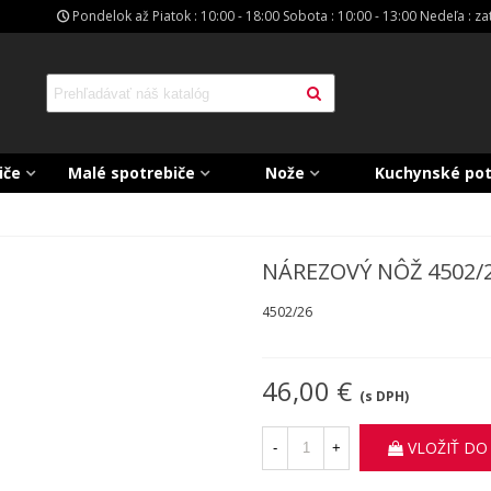
Pondelok až Piatok : 10:00 - 18:00 Sobota : 10:00 - 13:00 Nedeľa : z
iče
Malé spotrebiče
Nože
Kuchynské po
NÁREZOVÝ NÔŽ 4502/
4502/26
46,00 €
(s DPH)
VLOŽIŤ DO
-
+