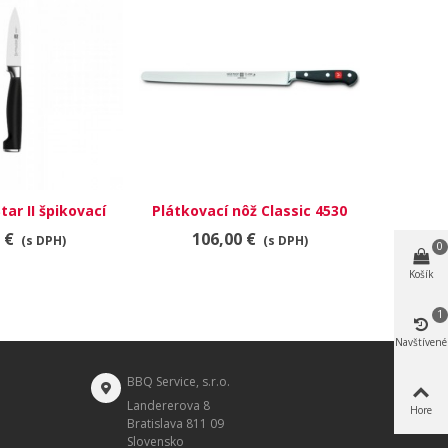
tar II špikovací
Plátkovací nôž Classic 4530
Vykosť
30070-081
 €
106,00 €
5
(s DPH)
(s DPH)
0
Košík
1
Navštívené
BBQ Service, s.r.o.
Landererova 8
Hore
Bratislava 811 09
Slovensko