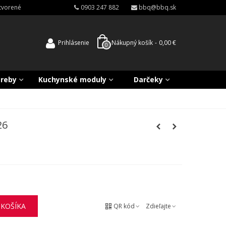
atvorené
0903 247 882
bbq@bbq.sk
Prihlásenie
Nákupný košík
-
0,00 €
0
treby
Kuchynské moduly
Darčeky
26
 KOŠÍKA
QR kód
Zdieľajte