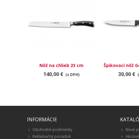
Nôž na chlieb 23 cm
Špikovací nôž 
140,00 €
30,00 €
(s DPH)
INFORMÁCIE
KATAL
Obchodné podmienky
Nové p
Reklamačný poriadok
Akciov