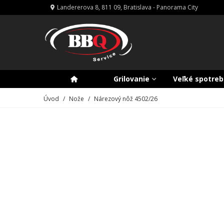
Landererova 8, 811 09, Bratislava - Panorama City
Grilovanie
Veľké spotreb
Úvod
/
Nože
/
Nárezový nôž 4502/26