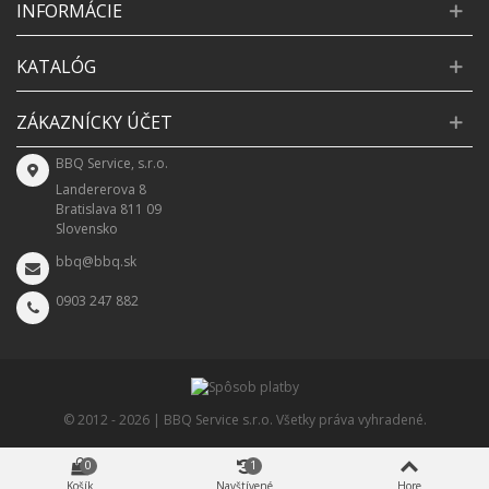
INFORMÁCIE
KATALÓG
ZÁKAZNÍCKY ÚČET
BBQ Service, s.r.o.
Landererova 8
Bratislava 811 09
Slovensko
bbq@bbq.sk
0903 247 882
© 2012 -
2026 | BBQ Service s.r.o. Všetky práva vyhradené.
0
1
Košík
Navštívené
Hore