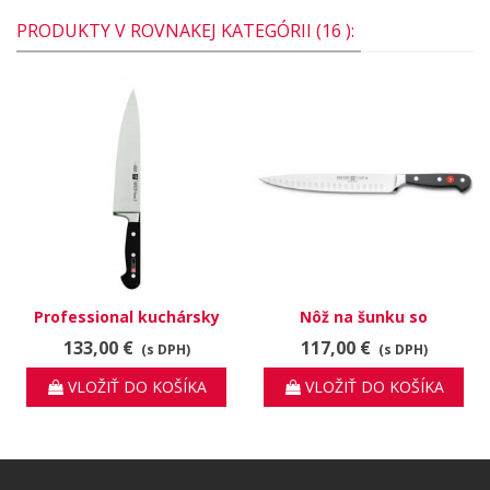
PRODUKTY V ROVNAKEJ KATEGÓRII (16 ):
Professional kuchársky
Nôž na šunku so
nôž 31021-231
žliabkami Classic 4524/23
133,00 €
117,00 €
(s DPH)
(s DPH)
VLOŽIŤ DO KOŠÍKA
VLOŽIŤ DO KOŠÍKA