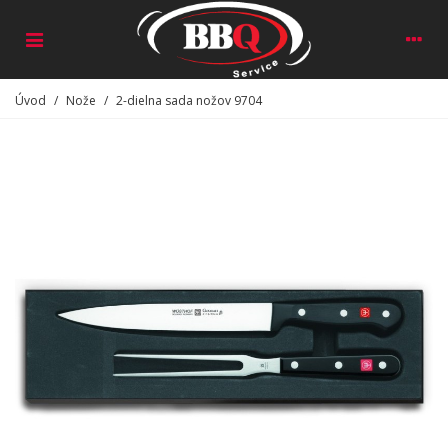
Úvod
/
Nože
/
2-dielna sada nožov 9704