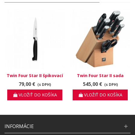
Twin Four Star II špikovací
Twin Four Star II sada
nôž 30070-101
nožov 33413-000
79,00 €
545,00 €
(s DPH)
(s DPH)
VLOŽIŤ DO KOŠÍKA
VLOŽIŤ DO KOŠÍKA
INFORMÁCIE