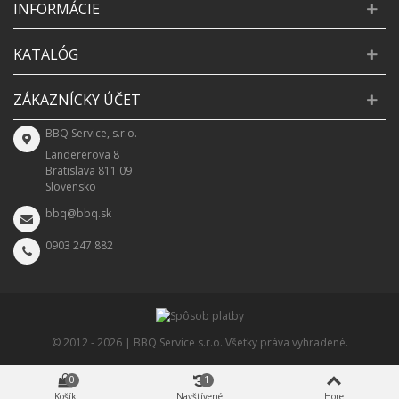
INFORMÁCIE
KATALÓG
ZÁKAZNÍCKY ÚČET
BBQ Service, s.r.o.
Landererova 8
Bratislava 811 09
Slovensko
bbq@bbq.sk
0903 247 882
© 2012 -
2026 | BBQ Service s.r.o. Všetky práva vyhradené.
0
1
Košík
Navštívené
Hore