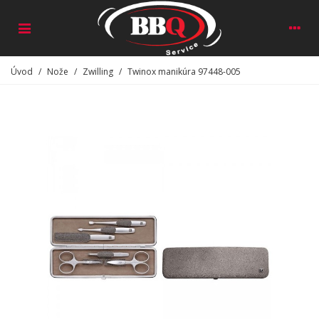
Úvod
/
Nože
/
Zwilling
/
Twinox manikúra 97448-005