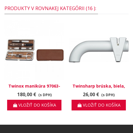
PRODUKTY V ROVNAKEJ KATEGÓRII (16 ):
Twinox manikúra 97063-
Twinsharp brúska, biela,
006
32592-001
180,00 €
26,00 €
(s DPH)
(s DPH)
VLOŽIŤ DO KOŠÍKA
VLOŽIŤ DO KOŠÍKA