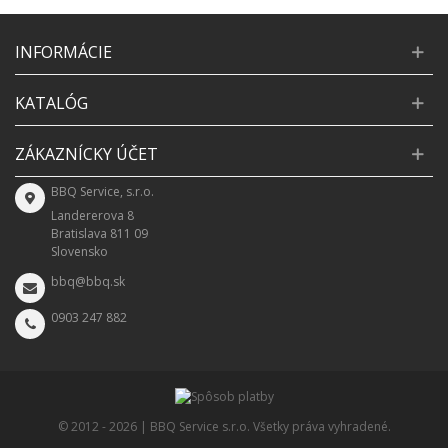
INFORMÁCIE
KATALÓG
ZÁKAZNÍCKY ÚČET
BBQ Service, s.r.o.
Landererova 8
Bratislava 811 09
Slovensko
bbq@bbq.sk
0903 247 882
© 2012 -
2026 | BBQ Service s.r.o. Všetky práva vyhradené.