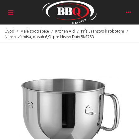
Úvod
/
Malé spotrebiče
/
Kitchen Aid
/
Príslušenstvo k robotom
/
Nerezová misa, obsah 6,9L pre Heavy Duty 5KR7SB