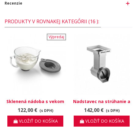
Recenzie
PRODUKTY V ROVNAKEJ KATEGÓRII (16 ):
Výpredaj
Sklenená nádoba s vekom
Nadstavec na strúhanie a
4.83L, 5K5GB
krájanie zeleniny
122,00 €
142,00 €
(s DPH)
(s DPH)
VLOŽIŤ DO KOŠÍKA
VLOŽIŤ DO KOŠÍKA