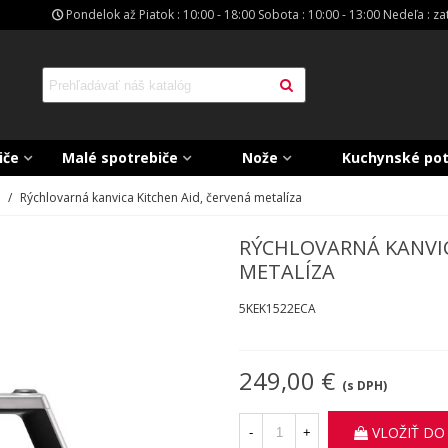
Pondelok až Piatok : 10:00 - 18:00 Sobota : 10:00 - 13:00 Nedeľa : z
iče
Malé spotrebiče
Nože
Kuchynské po
/
Rýchlovarná kanvica Kitchen Aid, červená metalíza
RÝCHLOVARNÁ KANVIC
METALÍZA
5KEK1522ECA
249,00 €
(s DPH)
VLOŽIŤ DO
-
+