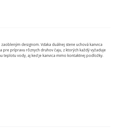
snym zaobleným designom. Vďaka duálnej stene uchová kanvica
álna pre prípravu rôznych druhov čaju, z ktorých každý vyžaduje
nu teplotu vody, aj keď je kanvica mimo kontaktnej podložky.