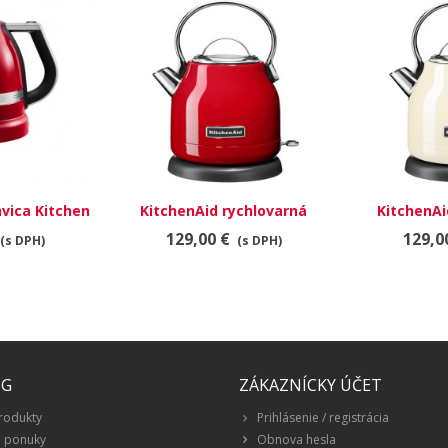
vica Kitchen
KitchenAid rychlovarná
KitchenAi
ká červená
konvice 5KEK1222EER
konvice
129,00 €
129,0
(s DPH)
(s DPH)
královská červená
ma
ÓG
ZÁKAZNÍCKY ÚČET
rodukty
Prihlásenie / registrácia
é ponuky
Obnova hesla