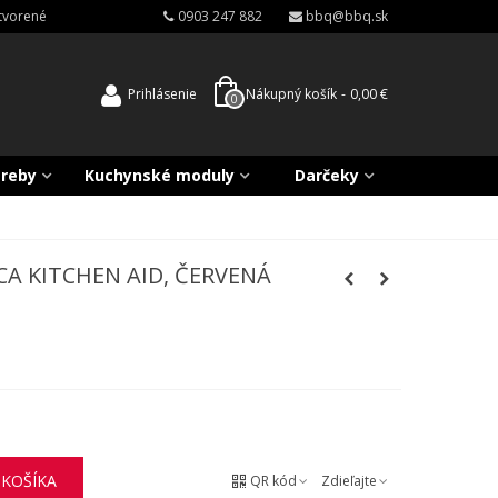
atvorené
0903 247 882
bbq@bbq.sk
Prihlásenie
Nákupný košík
-
0,00 €
0
treby
Kuchynské moduly
Darčeky
A KITCHEN AID, ČERVENÁ
 KOŠÍKA
QR kód
Zdieľajte