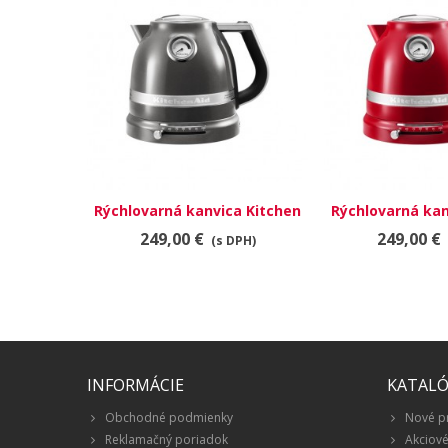
Rýchlovarná kanvica Kitchen
Rýchlovarná kan
Aid, strieborná šedá
Aid, kráľovs
249,00 €
249,00 €
(s DPH)
INFORMÁCIE
KATAL
Obchodné podmienky
Nové p
Reklamačný poriadok
Akciov