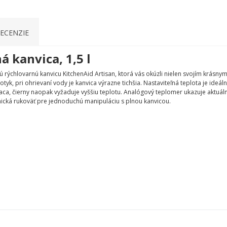
ECENZIE
 kanvica, 1,5 l
ovú rýchlovarnú kanvicu KitchenAid Artisan, ktorá vás okúzli nielen svojím krá
otyk, pri ohrievaní vody je kanvica výrazne tichšia. Nastaviteľná teplota je ide
vriaca, čierny naopak vyžaduje vyššiu teplotu. Analógový teplomer ukazuje aktuál
mická rukoväť pre jednoduchú manipuláciu s plnou kanvicou.