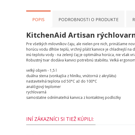
POPIS
PODROBNOSTI O PRODUKTE
R
KitchenAid Artisan rýchlovarná
Pre všetkých milovníkov čaju, ale nielen pre nich, prinášame n
horúcu vodu dlhšie teplú, vrchný plášť kanvice je chladnejší na d
inú teplotu vody - na zelený čaj je optimálna horúca, nie však 
Robustný tvar dodáva kanvici potrebnú stabilitu. Veľká ergono
veľký objem - 1,5 l
duálna stena (vonkajšia z hliníku, vnútorná z akrylátu)
nastaviteľná teplota od 50°C až do 100°C
analógový teplomer
rychlovarná
samostatne odnímateľná kanvica z kontaktnej podložky
INÍ ZÁKAZNÍCI SI TIEŽ KÚPILI: