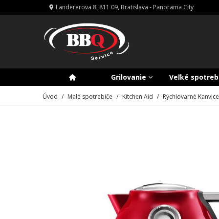
Landererova 8, 811 09, Bratislava - Panorama City
Grilovanie
Veľké spotreb
Úvod
/
Malé spotrebiče
/
Kitchen Aid
/
Rýchlovarné Kanvice