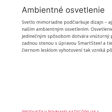
Ambientné osvetlenie
Svetlo mimoriadne podčiarkuje dizajn – aj 
naším ambientným osvetlením. Osvetleni
jedinečným spôsobom dotvára vnútorný pr
zadnou stenou s úpravou SmartSteel a tie
čiernom lesklom vyhotovení tak vzniká p
PRODUKTY V ROVNAKEJ KATEGÓRII (16 ):