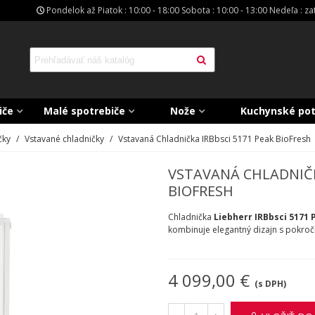
Pondelok až Piatok : 10:00 - 18:00 Sobota : 10:00 - 13:00 Nedeľa : z
iče
Malé spotrebiče
Nože
Kuchynské po
čky
/
Vstavané chladničky
/
Vstavaná Chladnička IRBbsci 5171 Peak BioFresh
VSTAVANÁ CHLADNIČK
BIOFRESH
Chladnička
Liebherr IRBbsci 5171 
kombinuje elegantný dizajn s pokroči
4 099,00 €
(s DPH)