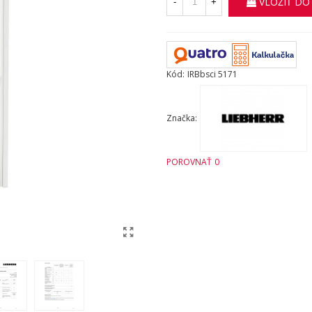
VLOŽIŤ DO
-
+
Kód:
IRBbsci 5171
Značka:
POROVNAŤ
0