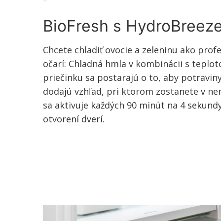
BioFresh s HydroBreez
Chcete chladiť ovocie a zeleninu ako prof
očarí: Chladná hmla v kombinácii s teplot
priečinku sa postarajú o to, aby potraviny 
dodajú vzhľad, pri ktorom zostanete v n
sa aktivuje každých 90 minút na 4 sekundy
otvorení dverí.