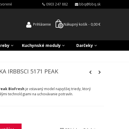
atvorené
0903 247 882
bbq@bbq.sk
Prihlásenie
Nákupný košík
-
0,00 €
0
treby
Kuchynské moduly
Darčeky
A IRBBSCI 5171 PEAK
Peak BioFresh
je vstavaný model najvyššej triedy, ktorý
lými technológiami na uchovávanie potravín.​