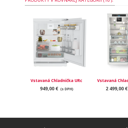
Vstavaná Chladnička URc
Vstavaná Chlad
3700 Pure
4170 Peak 
949,00 €
2 499,00 €
(s DPH)