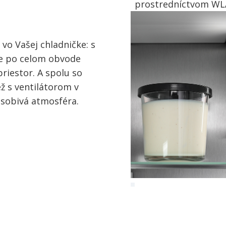
prostredníctvom WLA
vo Vašej chladničke: s
e po celom obvode
iestor. A spolu so
ž s ventilátorom v
ôsobivá atmosféra.