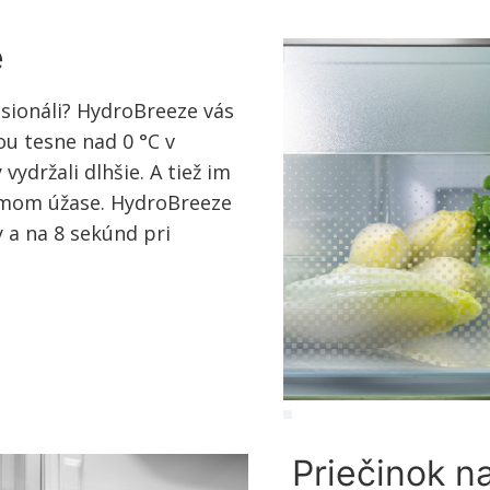
e
esionáli? HydroBreeze vás
ou tesne nad 0 °C v
vydržali dlhšie. A tiež im
emom úžase. HydroBreeze
 a na 8 sekúnd pri
Priečinok n