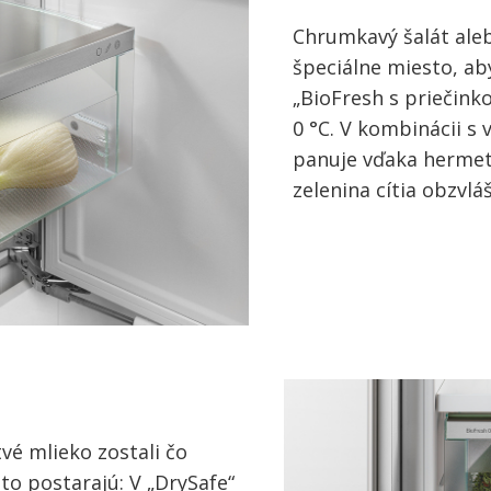
Chrumkavý šalát alebo
špeciálne miesto, aby
„BioFresh s priečink
0 °C. V kombinácii s
panuje vďaka hermet
zelenina cítia obzvlá
vé mlieko zostali čo
 to postarajú: V „DrySafe“