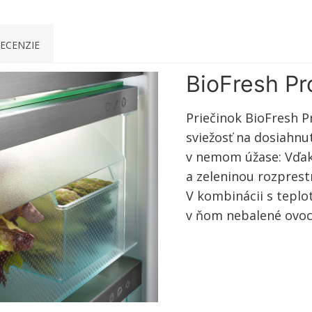
ECENZIE
BioFresh Pr
Priečinok BioFresh 
sviežosť na dosiahnut
v nemom úžase: Vďak
a zeleninou rozprest
V kombinácii s teplo
v ňom nebalené ovoci