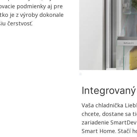
dovacie podmienky aj pre
šetko je z výroby dokonale
iu čerstvosť.
Integrovan
Vaša chladnička Lieb
chcete, dostane sa t
zariadenie SmartDev
Smart Home. Stačí ho 