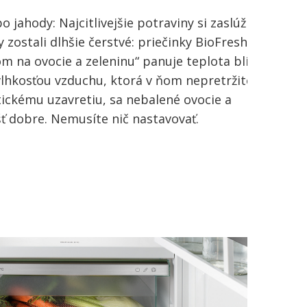
 jahody: Najcitlivejšie potraviny si zaslúžia
 zostali dlhšie čerstvé: priečinky BioFresh. V
om na ovocie a zeleninu“ panuje teplota blízko
 vlhkosťou vzduchu, ktorá v ňom nepretržite
ickému uzavretiu, sa nebalené ovocie a
šť dobre. Nemusíte nič nastavovať.