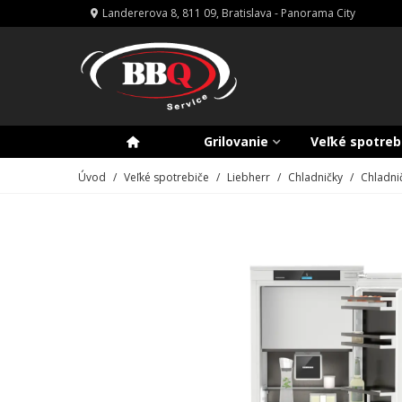
Landererova 8, 811 09, Bratislava - Panorama City
Grilovanie
Veľké spotreb
Úvod
/
Veľké spotrebiče
/
Liebherr
/
Chladničky
/
Chladni