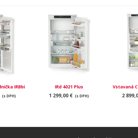
nička IRBbi
IRd 4021 Plus
Vstavaná C
BioFresh
4851 Pr
1 299,00 €
2 899,
(s DPH)
(s DPH)