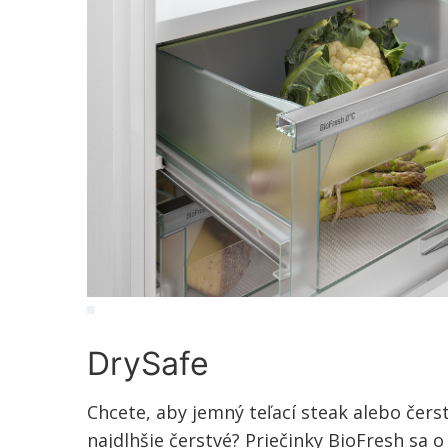
DrySafe
Chcete, aby jemný teľací steak alebo čerst
najdlhšie čerstvé? Priečinky BioFresh sa o