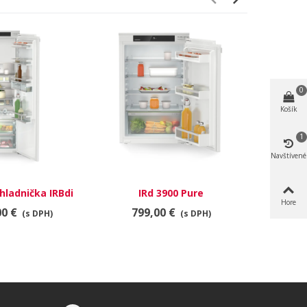
0
Košík
1
Navštívené
hladnička IRBdi
IRd 3900 Pure
Vstavan
Hore
ime BioFresh
417
00 €
799,00 €
2 5
(s DPH)
(s DPH)