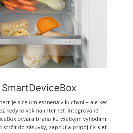
ý SmartDeviceBox
herr je síce umiestnená v kuchyni – ale keď
iež kedykoľvek na internet: Integrované
iceBox otvára bránu ku všetkým výhodám
strčiť do zásuvky, zapnúť a pripojiť k sieti