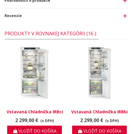
Podrobnosti o produkte
Recenzie
PRODUKTY V ROVNAKEJ KATEGÓRII (16 ):
Vstavaná Chladnička IRBci
Vstavaná Chladnička IRBbi
4550 Prime BioFresh
5150 Prime BioFresh
2 299,00 €
2 299,00 €
(s DPH)
(s DPH)
VLOŽIŤ DO KOŠÍKA
VLOŽIŤ DO KOŠÍKA