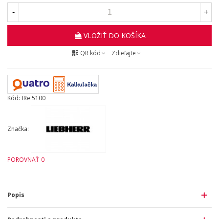
-
+
VLOŽIŤ DO KOŠÍKA
QR kód
Zdieľajte
Kód:
IRe 5100
Značka:
POROVNAŤ
0
Popis