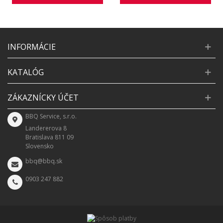
INFORMÁCIE
KATALÓG
ZÁKAZNÍCKY ÚČET
BBQ Service, s.r.o.
Landererova 8
Bratislava 811 09
Slovensko
bbq@bbq.sk
0903 247 882