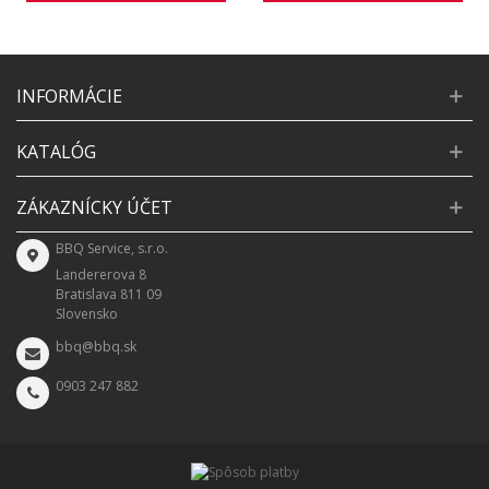
INFORMÁCIE
KATALÓG
ZÁKAZNÍCKY ÚČET
BBQ Service, s.r.o.
Landererova 8
Bratislava 811 09
Slovensko
bbq@bbq.sk
0903 247 882