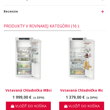
Recenzie
PRODUKTY V ROVNAKEJ KATEGÓRII (16 ):
Vstavaná Chladnička IRBci
Vstavaná Chladnička IRc
4151 Prime BioFresh
4121 Plus
1 999,00 €
1 379,00 €
(s DPH)
(s DPH)
VLOŽIŤ DO KOŠÍKA
VLOŽIŤ DO KOŠÍKA