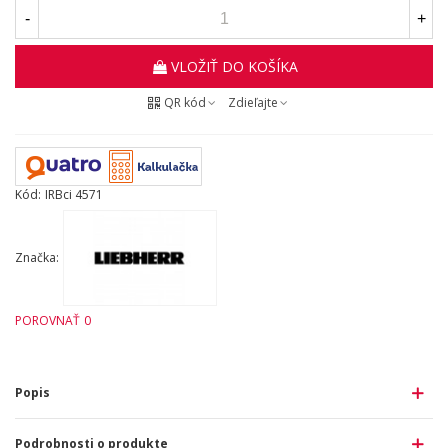
-
+
VLOŽIŤ DO KOŠÍKA
QR kód
Zdieľajte
Kód:
IRBci 4571
Značka:
POROVNAŤ
0
Popis
Podrobnosti o produkte