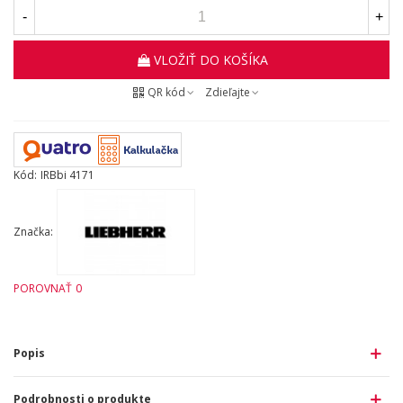
-
+
VLOŽIŤ DO KOŠÍKA
QR kód
Zdieľajte
Kód:
IRBbi 4171
Značka:
POROVNAŤ
0
Popis
Podrobnosti o produkte