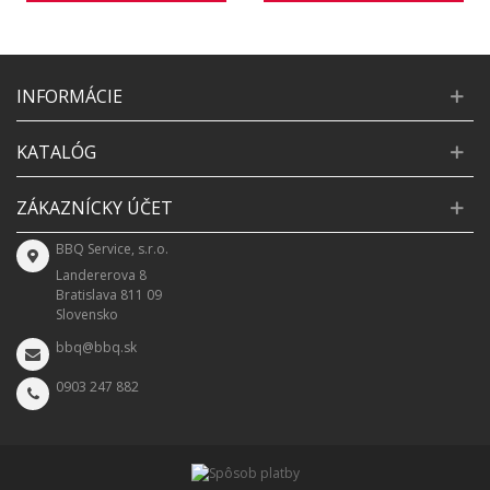
INFORMÁCIE
KATALÓG
ZÁKAZNÍCKY ÚČET
BBQ Service, s.r.o.
Landererova 8
Bratislava 811 09
Slovensko
bbq@bbq.sk
0903 247 882