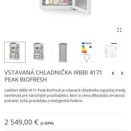
VSTAVANÁ CHLADNIČKA IRBBI 4171
PEAK BIOFRESH
Liebherr IRBbi 4171 Peak BioFresh je vstavaná chladnička najvyššej triedy,
navrhnutá pre náročných používateľov, ktorí si cenia dlhodobú čerstvosť
potravín, tichú prevádzku a inteligentné funkcie.
2 549,00 €
(s DPH)