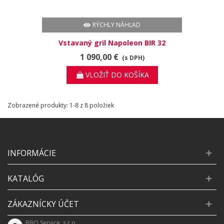
RÝCHLY NÁHĽAD
Vstavaný gril Napoleon BIR 32
Phantom
1 090,00 €
(s DPH)
VLOŽIŤ DO KOŠÍKA
Zobrazené produkty: 1-8 z 8 položiek
INFORMÁCIE
KATALÓG
ZÁKAZNÍCKY ÚČET
BBQ Service, s.r.o.