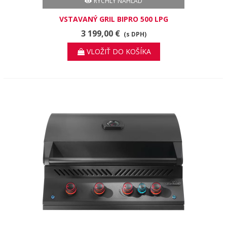
RÝCHLY NÁHĽAD
VSTAVANÝ GRIL BIPRO 500 LPG
3 199,00 €
(s DPH)
VLOŽIŤ DO KOŠÍKA