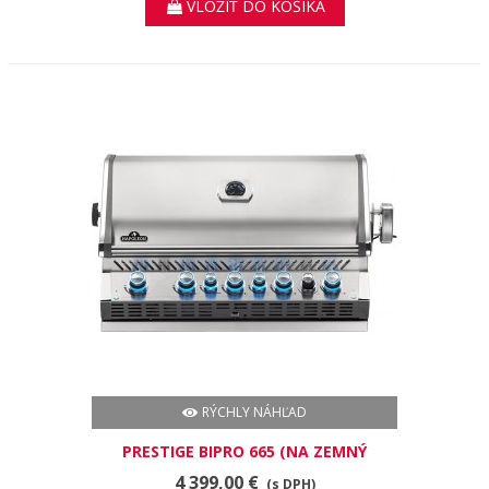
VLOŽIŤ DO KOŠÍKA
RÝCHLY NÁHĽAD
PRESTIGE BIPRO 665 (NA ZEMNÝ
PLYN)
4 399,00 €
(s DPH)