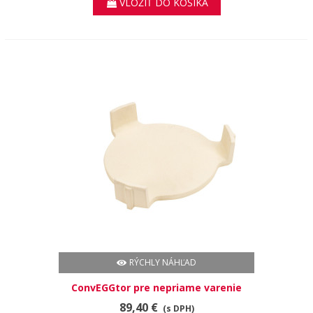
VLOŽIŤ DO KOŠÍKA
RÝCHLY NÁHĽAD
ConvEGGtor pre nepriame varenie
MINI
89,40 €
(s DPH)