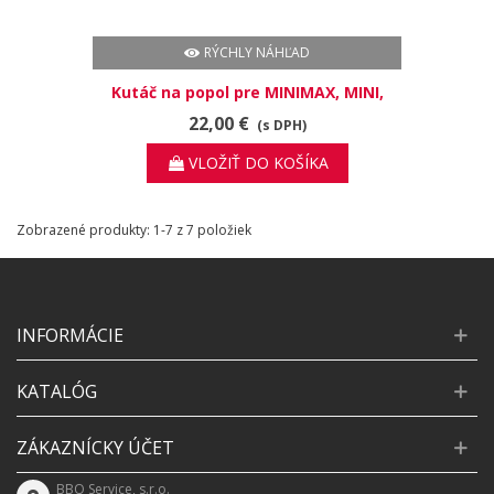
RÝCHLY NÁHĽAD
Kutáč na popol pre MINIMAX, MINI,
SMALL
22,00 €
(s DPH)
VLOŽIŤ DO KOŠÍKA
Zobrazené produkty: 1-7 z 7 položiek
INFORMÁCIE
KATALÓG
ZÁKAZNÍCKY ÚČET
BBQ Service, s.r.o.