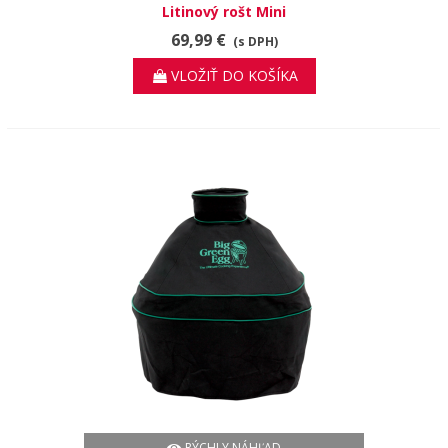
Litinový rošt Mini
69,99 €
(s DPH)
VLOŽIŤ DO KOŠÍKA
RÝCHLY NÁHĽAD