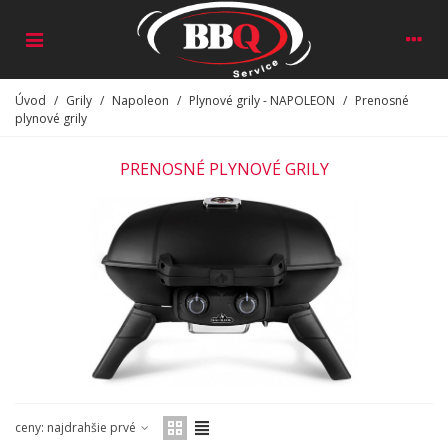
Úvod
/
Grily
/
Napoleon
/
Plynové grily - NAPOLEON
/
Prenosné
plynové grily
PRENOSNÉ PLYNOVÉ GRILY
ceny: najdrahšie prvé