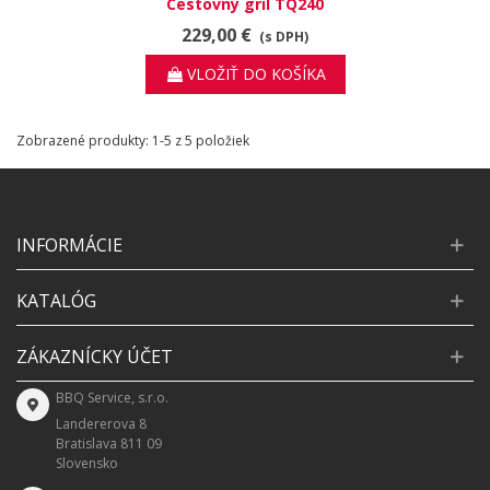
Cestovný gril TQ240
229,00 €
(s DPH)
VLOŽIŤ DO KOŠÍKA
Zobrazené produkty: 1-5 z 5 položiek
INFORMÁCIE
KATALÓG
ZÁKAZNÍCKY ÚČET
BBQ Service, s.r.o.
Landererova 8
Bratislava 811 09
Slovensko