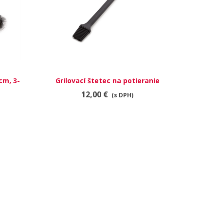
cm, 3-
Grilovací štetec na potieranie
RÝCHLY NÁHĽAD
12,00 €
(s DPH)