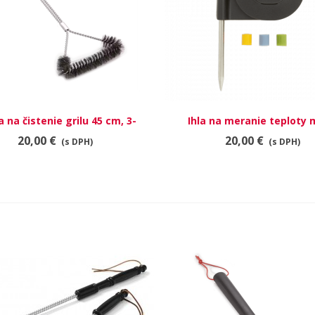
 na čistenie grilu 45 cm, 3-
RÝCHLY NÁHĽAD
Ihla na meranie teploty
RÝCHLY NÁHĽAD
stranná
20,00 €
20,00 €
(s DPH)
(s DPH)