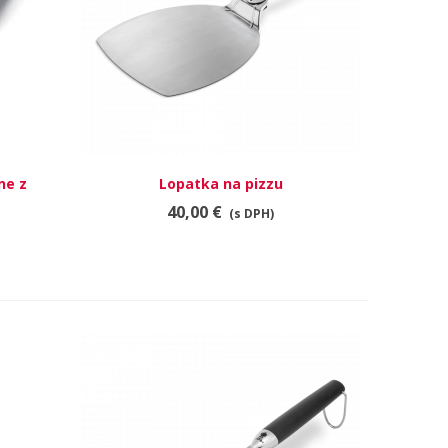
ne z
Lopatka na pizzu
RÝCHLY NÁHĽAD
ne
40,00 €
(s DPH)