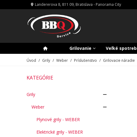
Landererova 8, 811 09, Bratislava - Panorama City
Grilovanie
Veľké spotreb
Úvod
/
Grily
/
Weber
/
Príslušenstvo
/
Grilovacie náradie
KATEGÓRIE
Grily
Weber
Plynové grily - WEBER
Elektrické grily - WEBER