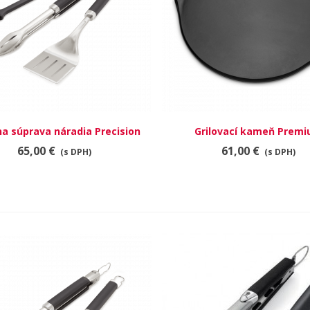
na súprava náradia Precision
RÝCHLY NÁHĽAD
Grilovací kameň Prem
RÝCHLY NÁHĽAD
65,00 €
61,00 €
(s DPH)
(s DPH)