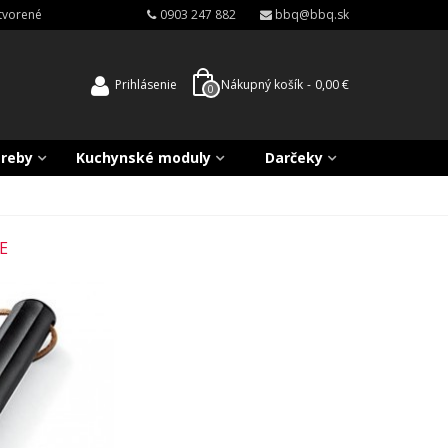
atvorené
0903 247 882
bbq@bbq.sk
Prihlásenie
Nákupný košík
-
0,00 €
0
treby
Kuchynské moduly
Darčeky
E