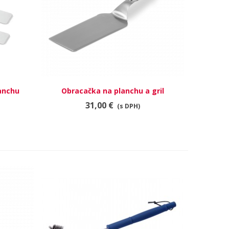
anchu
Obracačka na planchu a gril
RÝCHLY NÁHĽAD
31,00 €
(s DPH)