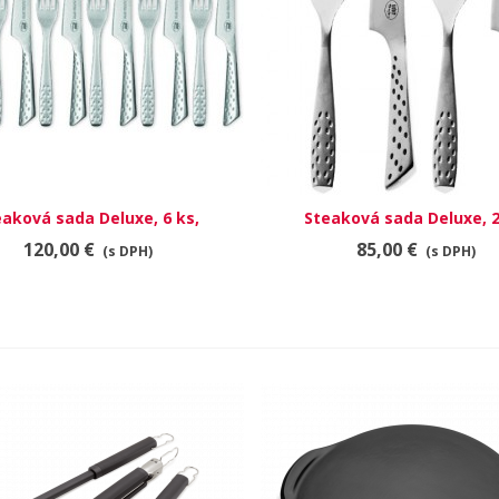
eaková sada Deluxe, 6 ks,
RÝCHLY NÁHĽAD
Steaková sada Deluxe, 2
RÝCHLY NÁHĽAD
ušľachtilá oceľ
ušľachtilá oceľ
120,00 €
85,00 €
(s DPH)
(s DPH)