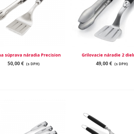
na súprava náradia Precision
RÝCHLY NÁHĽAD
Grilovacie náradie 2 diel
RÝCHLY NÁHĽAD
ušlachtilej ocele, čier
50,00 €
49,00 €
(s DPH)
(s DPH)