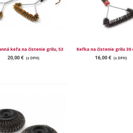
anná kefa na čistenie grilu, 53
RÝCHLY NÁHĽAD
Kefka na čistenie grilu 30 
RÝCHLY NÁHĽAD
cm
stranná
20,00 €
16,00 €
(s DPH)
(s DPH)