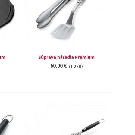
ium
Súprava náradia Premium
RÝCHLY NÁHĽAD
60,00 €
(s DPH)