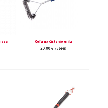
 mäsa
Kefa na čistenie grilu
RÝCHLY NÁHĽAD
20,00 €
(s DPH)