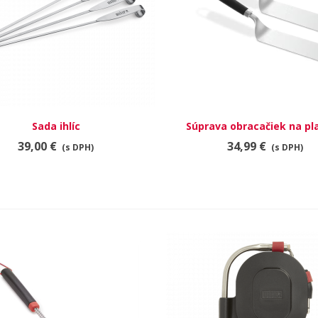
RÝCHLY NÁHĽAD
Sada ihlíc
Súprava obracačiek na pl
RÝCHLY NÁHĽAD
39,00 €
34,99 €
(s DPH)
(s DPH)