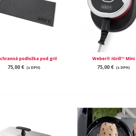
ochranná podložka pod gril
RÝCHLY NÁHĽAD
Weber® iGrill™ Mini
RÝCHLY NÁHĽAD
75,00 €
75,00 €
(s DPH)
(s DPH)