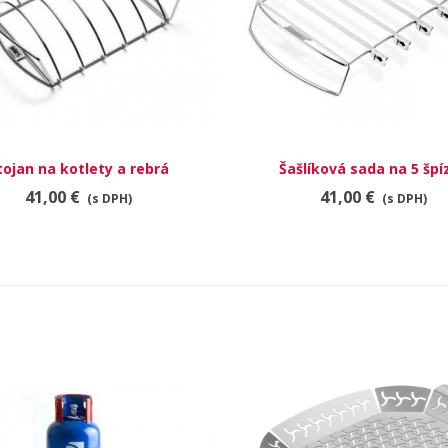
tojan na kotlety a rebrá
RÝCHLY NÁHĽAD
Šašlíková sada na 5 špí
RÝCHLY NÁHĽAD
41,00 €
41,00 €
(s DPH)
(s DPH)