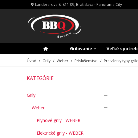
Landererova 8, 811 09, Bratislava - Panorama City
Grilovanie
Veľké spotreb
Úvod
/
Grily
/
Weber
/
Príslušenstvo
/
Pre všetky typy gril
KATEGÓRIE
Grily
Weber
Plynové grily - WEBER
Elektrické grily - WEBER