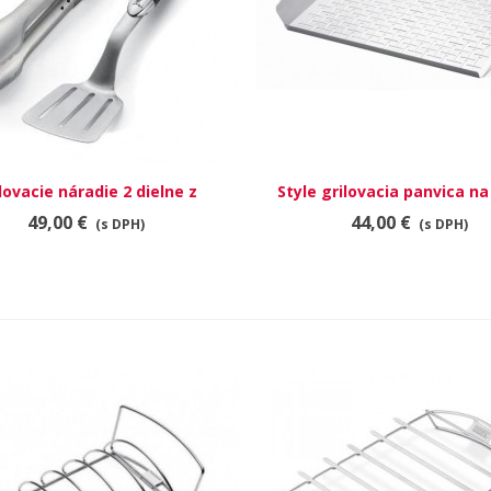
lovacie náradie 2 dielne z
RÝCHLY NÁHĽAD
Style grilovacia panvica na
RÝCHLY NÁHĽAD
ušlachtilej ocele, čierne
zeleninu
49,00 €
44,00 €
(s DPH)
(s DPH)