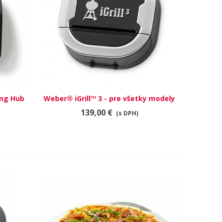
ing Hub
Weber® iGrill™ 3 - pre všetky modely
RÝCHLY NÁHĽAD
grilov Genesis
139,00 €
(s DPH)