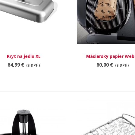
Kryt na jedlo XL
RÝCHLY NÁHĽAD
Mäsiarsky papier Web
RÝCHLY NÁHĽAD
64,99 €
60,00 €
(s DPH)
(s DPH)