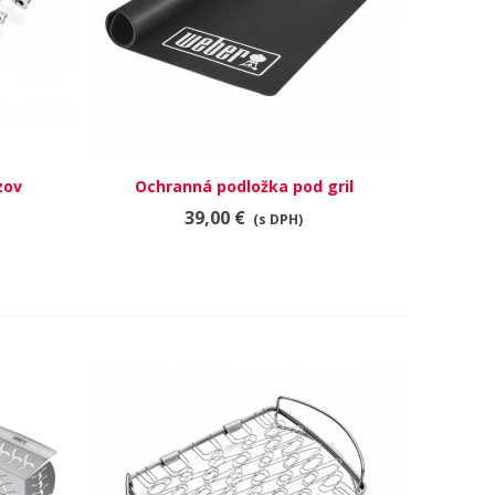
zov
Ochranná podložka pod gril
RÝCHLY NÁHĽAD
39,00 €
(s DPH)