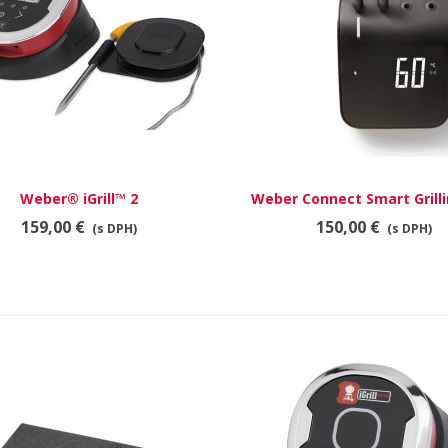
Weber® iGrill™ 2
RÝCHLY NÁHĽAD
Weber Connect Smart Grill
RÝCHLY NÁHĽAD
159,00 €
150,00 €
(s DPH)
(s DPH)