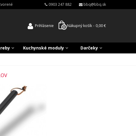
atvorené
0903 247 882
bbq@bbq.sk
Prihlásenie
Nákupný košík
-
0,00 €
0
treby
Kuchynské moduly
Darčeky
LOV