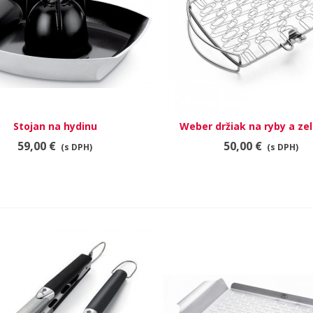
Stojan na hydinu
RÝCHLY NÁHĽAD
Weber držiak na ryby a zel
RÝCHLY NÁHĽAD
veľký
59,00 €
50,00 €
(s DPH)
(s DPH)