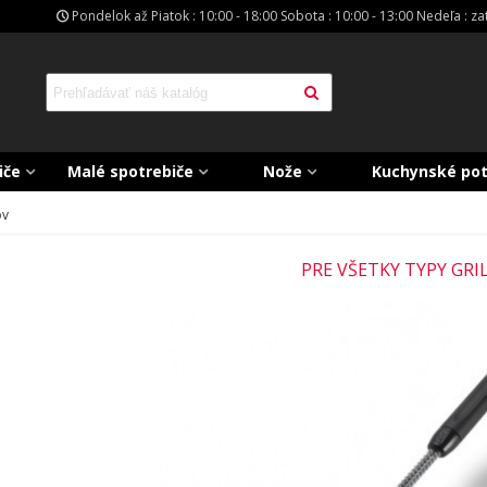
Pondelok až Piatok : 10:00 - 18:00 Sobota : 10:00 - 13:00 Nedeľa : z
iče
Malé spotrebiče
Nože
Kuchynské po
ov
PRE VŠETKY TYPY GRI