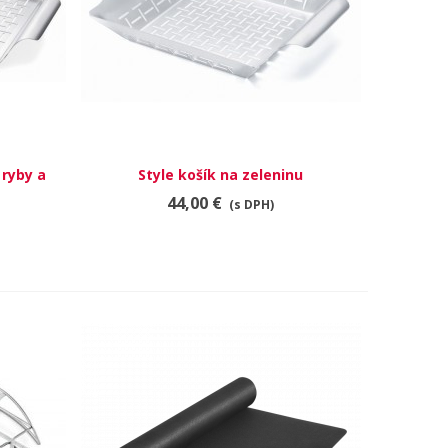
 ryby a
Style košík na zeleninu
RÝCHLY NÁHĽAD
44,00 €
(s DPH)