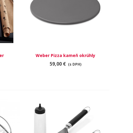
er
Weber Pizza kameň okrúhly
RÝCHLY NÁHĽAD
59,00 €
(s DPH)