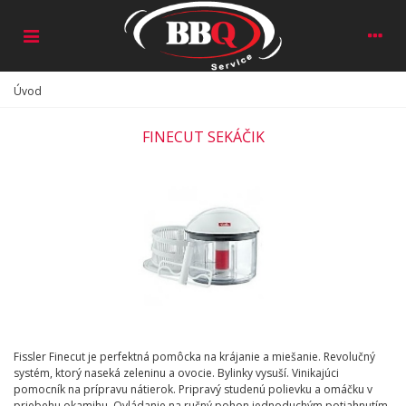
Úvod
FINECUT SEKÁČIK
Fissler Finecut je perfektná pomôcka na krájanie a miešanie. Revolučný
systém, ktorý naseká zeleninu a ovocie. Bylinky vysuší. Vinikajúci
pomocník na prípravu nátierok. Pripravý studenú polievku a omáčku v
priebehu okamihu. Ovládanie na ručný pohon jednoduchým potiahnutím