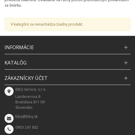
za šnúrku.
V kategórii sa nenachádza žiadny produkt.
INFORMÁCIE
KATALÓG
ZÁKAZNÍCKY ÚČET
BBQ Service, s.r.o.
Landererova 8
Bratislava 811 09
Slovensko
bbq@bbq.sk
0903 247 882