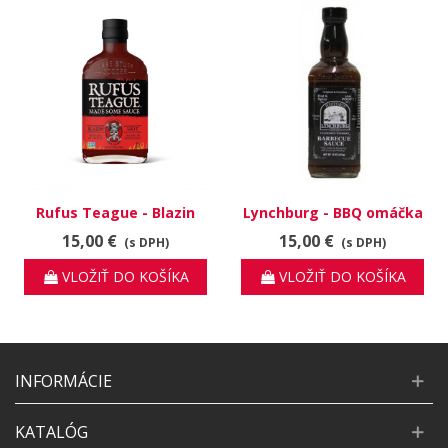
Rufus Teague - Blazin
Lynchburg - BBQ omáčka
HOT
pikantná
15,00 €
15,00 €
(s DPH)
(s DPH)
VLOŽIŤ DO KOŠÍKA
VLOŽIŤ DO KOŠÍKA
INFORMÁCIE
KATALÓG