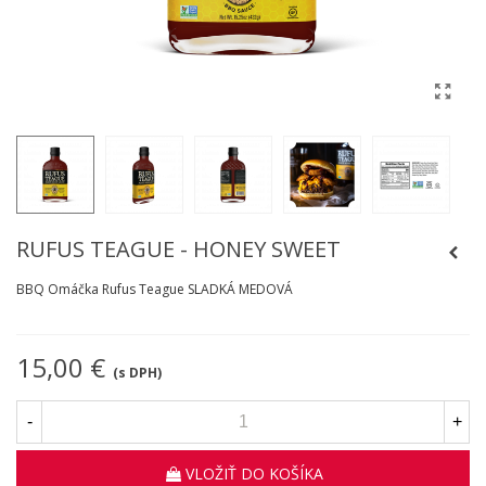
RUFUS TEAGUE - HONEY SWEET
BBQ Omáčka Rufus Teague SLADKÁ MEDOVÁ
15,00 €
(s DPH)
-
+
VLOŽIŤ DO KOŠÍKA