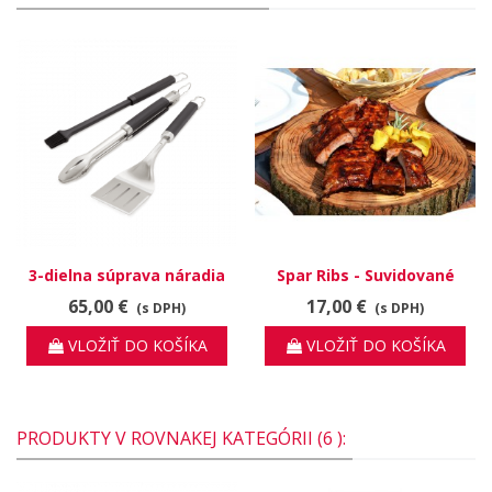
3-dielna súprava náradia
Spar Ribs - Suvidované
Precision
rebrá
65,00 €
17,00 €
(s DPH)
(s DPH)
VLOŽIŤ DO KOŠÍKA
VLOŽIŤ DO KOŠÍKA
PRODUKTY V ROVNAKEJ KATEGÓRII (6 ):