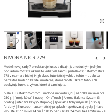
NIVONA NICR 779
Model novej rady 7 predstavuje luxus a dizajn. Jednoduchým jedným
pohľadom môžete okamžite vidieť elegantnú príťažlivosť CafeRomatica
778 v rozmere bielej. High-class, futuristický vzhľad tohto modelu sa
perfektne hodí do každej modernej domácnosti. Okrem toho 778
poskytuje funkcie, výkon, ktoré si zamilujete.
biela s 3D efektom/chróm │nádoba na vodu 2,2 l │nádržka na kávu cca
250 g │"moja káva" 1 nápoj │OneTouch │Aroma Balance System (3
profily) │intenzita kávy (5 stupňov) │špeciálne tichý mlynček │displej
farebný │Bluetooth │automatický preplach napeňovacej trysky │hlava
výpuste až do výšky 14 cm │tlak 15 bar Záruka 24 mes. bez limitu káv - aj