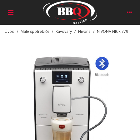
Úvod
/
Malé spotrebiče
/
Kávovary
/
Nivona
/
NIVONA NICR 779