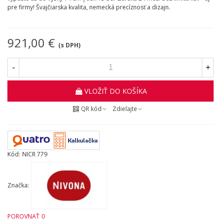
pre firmy! Švajčiarska kvalita, nemecká precíznosť a dizajn.
921,00 €
(s DPH)
-
+
VLOŽIŤ DO KOŠÍKA
QR kód
Zdieľajte
Kód:
NICR 779
Značka:
POROVNAŤ
0