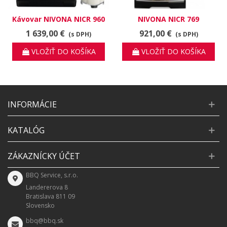
Kávovar NIVONA NICR 960
NIVONA NICR 769
CafeRomatica
1 639,00 €
921,00 €
(s DPH)
(s DPH)
VLOŽIŤ DO KOŠÍKA
VLOŽIŤ DO KOŠÍKA
INFORMÁCIE
KATALÓG
ZÁKAZNÍCKY ÚČET
BBQ Service, s.r.o.
Landererova 8
Bratislava 811 09
Slovensko
bbq@bbq.sk