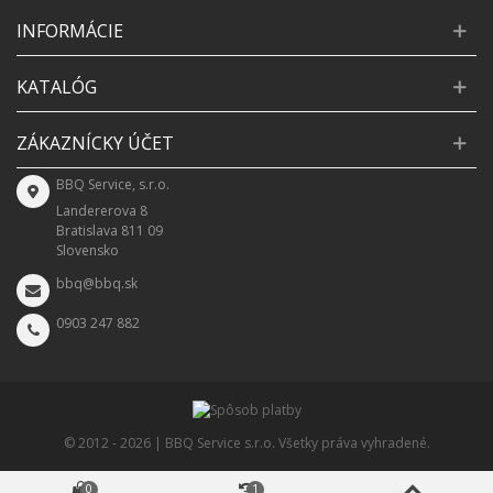
INFORMÁCIE
KATALÓG
ZÁKAZNÍCKY ÚČET
BBQ Service, s.r.o.
Landererova 8
Bratislava 811 09
Slovensko
bbq@bbq.sk
0903 247 882
© 2012 -
2026 | BBQ Service s.r.o. Všetky práva vyhradené.
0
1