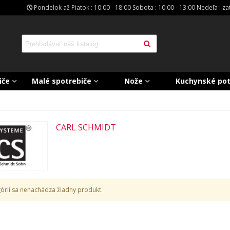
Pondelok až Piatok : 10:00 - 18:00 Sobota : 10:00 - 13:00 Nedeľa : z
iče
Malé spotrebiče
Nože
Kuchynské po
CARL SCHMIDT
górii sa nenachádza žiadny produkt.