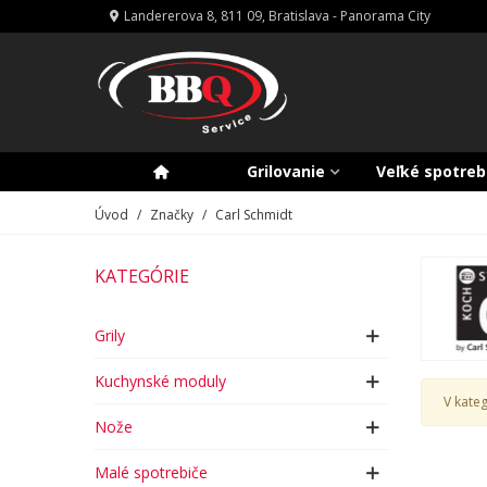
Landererova 8, 811 09, Bratislava - Panorama City
Grilovanie
Veľké spotreb
Úvod
/
Značky
/
Carl Schmidt
KATEGÓRIE
Grily
Kuchynské moduly
V kate
Nože
Malé spotrebiče