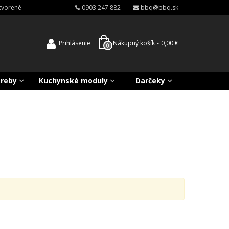
atvorené
0903 247 882
bbq@bbq.sk
Prihlásenie
Nákupný košík
-
0,00 €
0
treby
Kuchynské moduly
Darčeky