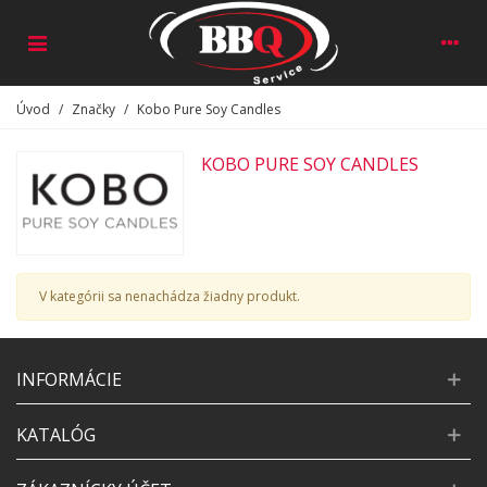
Úvod
/
Značky
/
Kobo Pure Soy Candles
KOBO PURE SOY CANDLES
V kategórii sa nenachádza žiadny produkt.
INFORMÁCIE
KATALÓG