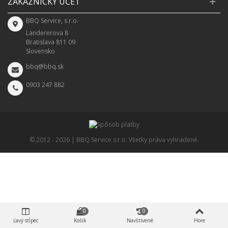
ZÁKAZNÍCKY ÚČET
BBQ Service, s.r.o.
Landererova 8
Bratislava 811 09
Slovensko
bbq@bbq.sk
0903 247 882
© 2012 -
2026 | BBQ Service s.r.o. Všetky práva vyhradené.
0
0
Ľavý stĺpec
Košík
Navštívené
Hore