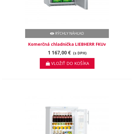
RÝCHLY NÁHĽAD
Komerčná chladnička LIEBHERR FKUv
1660
1 167,00 €
(s DPH)
VLOŽIŤ DO KOŠÍKA