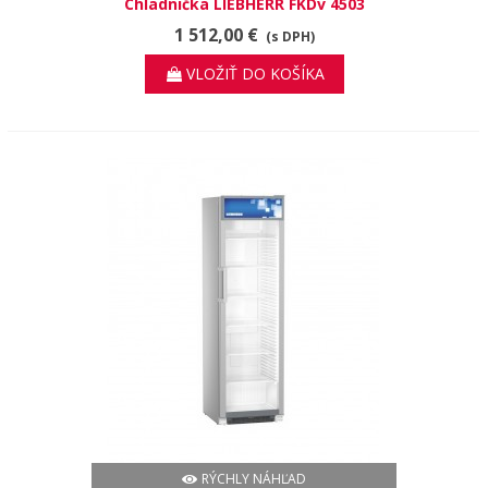
Chladnička LIEBHERR FKDv 4503
1 512,00 €
(s DPH)
VLOŽIŤ DO KOŠÍKA
RÝCHLY NÁHĽAD