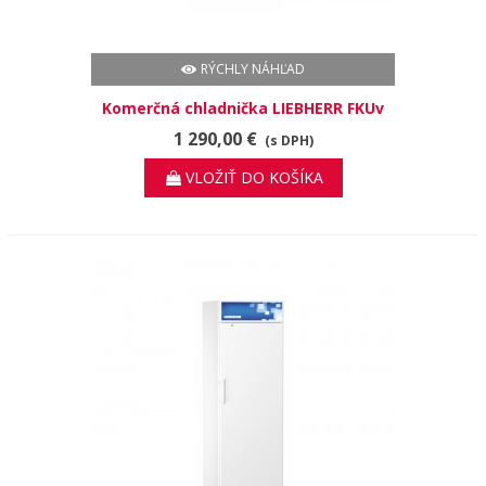
RÝCHLY NÁHĽAD
Komerčná chladnička LIEBHERR FKUv
1663
1 290,00 €
(s DPH)
VLOŽIŤ DO KOŠÍKA