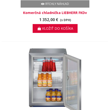
RÝCHLY NÁHĽAD
Komerčná chladnička LIEBHERR FKDv
4213
1 352,00 €
(s DPH)
VLOŽIŤ DO KOŠÍKA