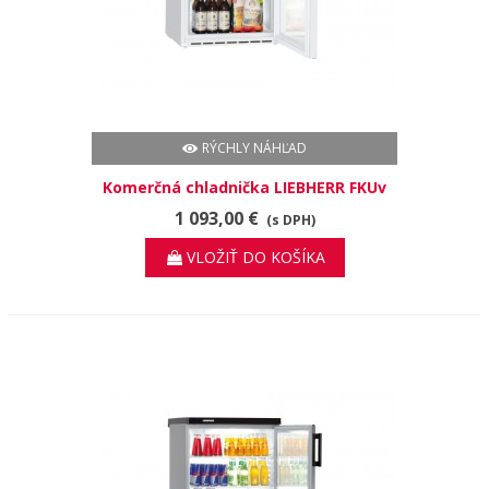
RÝCHLY NÁHĽAD
Komerčná chladnička LIEBHERR FKUv
1613
1 093,00 €
(s DPH)
VLOŽIŤ DO KOŠÍKA