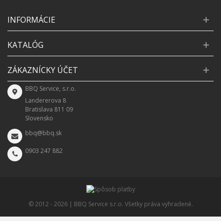
INFORMÁCIE
KATALÓG
ZÁKAZNÍCKY ÚČET
BBQ Service, s.r.o.
Landererova 8
Bratislava 811 09
Slovensko
bbq@bbq.sk
0903 247 882
© 2012 -
2026 | BBQ Service s.r.o. Všetky práva vyhradené.