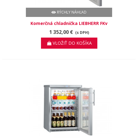
RÝCHLY NÁHĽAD
Komerčná chladnička LIEBHERR FKv
503
1 352,00 €
(s DPH)
VLOŽIŤ DO KOŠÍKA