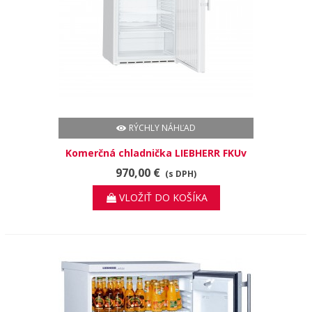
RÝCHLY NÁHĽAD
Komerčná chladnička LIEBHERR FKUv
1610
970,00 €
(s DPH)
VLOŽIŤ DO KOŠÍKA