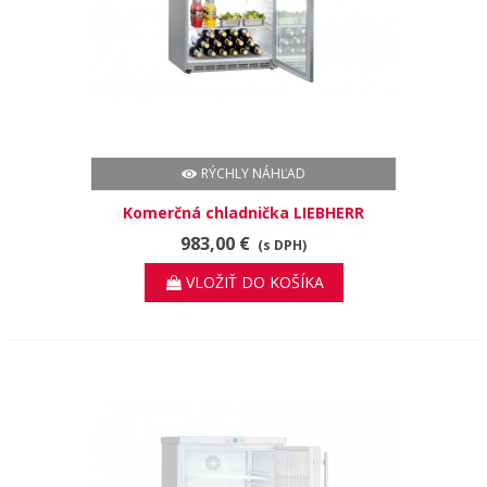
RÝCHLY NÁHĽAD
Komerčná chladnička LIEBHERR
FKvesf 1803
983,00 €
(s DPH)
VLOŽIŤ DO KOŠÍKA