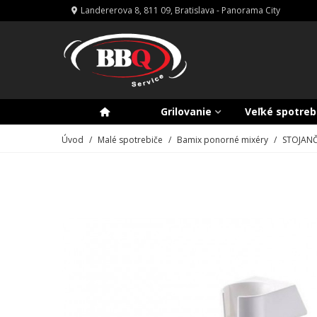
Landererova 8, 811 09, Bratislava - Panorama City
Grilovanie
Veľké spotreb
Úvod
/
Malé spotrebiče
/
Bamix ponorné mixéry
/
STOJANČ