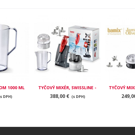
OM 1000 ML
TYČOVÝ MIXÉR, SWISSLINE -
TYČOVÝ MIX
SUPERBOX, ČERVENÁ
M200, Č
388,00 €
249,0
(s DPH)
(s DPH)
METALÍZA, 200 W