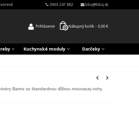
atvorené
0903 247 882
bbq@bbq.sk
Prihlásenie
Nákupný košík
-
0,00 €
0
treby
Kuchynské moduly
Darčeky
 mixéry Bamix so štandardnou dĺžkou mixovacej nohy.