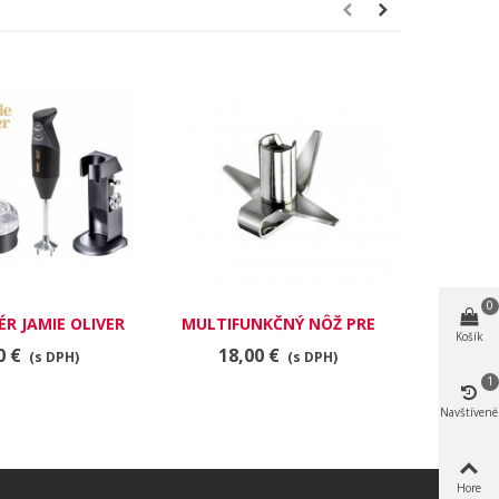
0
ÉR JAMIE OLIVER
MULTIFUNKČNÝ NÔŽ PRE
ŠĽAHAC
Košík
IERNY, 200 W
MIXÉR BAMIX
BAMI
0 €
18,00 €
1
(s DPH)
(s DPH)
1
Navštívené
Hore