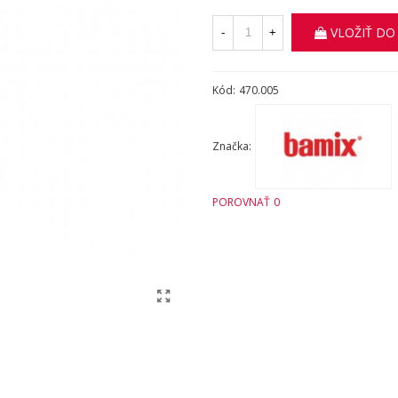
VLOŽIŤ DO
-
+
Kód:
470.005
Značka:
POROVNAŤ
0