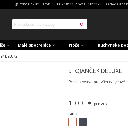
Pondelok až Piatok : 10:00 - 18:00 Sobota : 10:00 - 13:00 Nedeľa : z
iče
Malé spotrebiče
Nože
Kuchynské po
EK DELUXE
STOJANČEK DELUXE
Príslušenstvo pre všetky tyčové
10,00 €
(s DPH)
Farba
Čierna
Biela