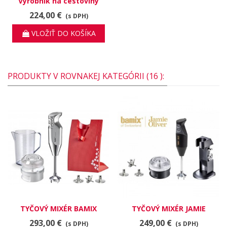
Výrobník na cestoviny
KPRA
224,00 €
(s DPH)
VLOŽIŤ DO KOŠÍKA
PRODUKTY V ROVNAKEJ KATEGÓRII (16 ):
TYČOVÝ MIXÉR BAMIX
TYČOVÝ MIXÉR JAMIE
SWISSLINE M200, CHRÓM,
OLIVER M200, ČIERNY, 200
293,00 €
249,00 €
(s DPH)
(s DPH)