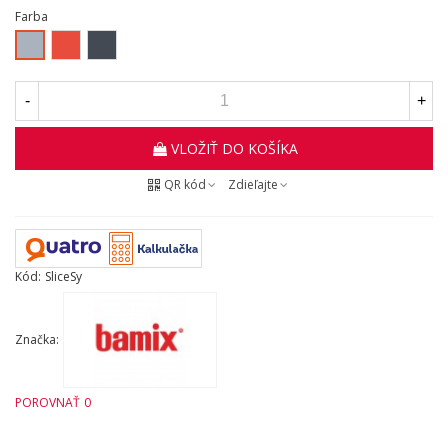
Farba
Červená
Čierna
Sivá
-
+
VLOŽIŤ DO KOŠÍKA
QR kód
Zdieľajte
Kód:
SliceSy
Značka:
POROVNAŤ
0