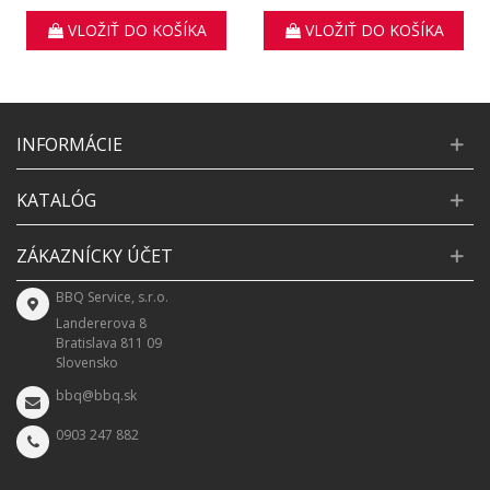
200 W
W
VLOŽIŤ DO KOŠÍKA
VLOŽIŤ DO KOŠÍKA
INFORMÁCIE
KATALÓG
ZÁKAZNÍCKY ÚČET
BBQ Service, s.r.o.
Landererova 8
Bratislava 811 09
Slovensko
bbq@bbq.sk
0903 247 882